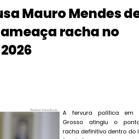
usa Mauro Mendes d
e ameaça racha no
 2026
Rodnei Crescêncio
A fervura política em
Grosso atingiu o pont
racha definitivo dentro do