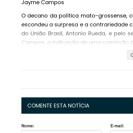
Jayme Campos
O decano da política mato-grossense, cu
escondeu a surpresa e a contrariedade 
do União Brasil, Antonio Rueda, e pelo s
Campos, a indicação de uma comissão pro
uma quebra de acordos prévios e uma te
Jayme Campos ao governo do estado em
O "erro grave" e a tese do cartorialism
Durante a entrevista conduzida pelos jo
Júlio Campos classificou a entrada de
que se fundiu ao PSL para criar o Uni
COMENTE ESTA NOTÍCIA
lideranças tradicionais da legenda. Na
partidária de forma meramente instrume
Nome:
E-mail: