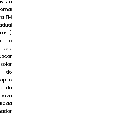
vista
ornal
ra FM
adual
asil)
ra o
des,
icar
isolar
as do
topim
ão da
 nova
urada
enador