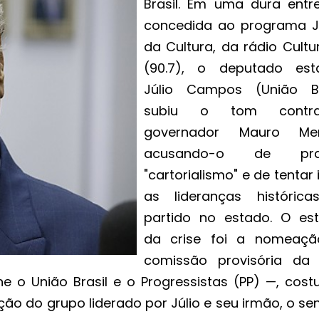
Brasil. Em uma dura entre
concedida ao programa J
da Cultura, da rádio Cultu
(90.7), o deputado est
Júlio Campos (União Br
subiu o tom cont
governador Mauro Men
acusando-o de prat
"cartorialismo" e de tentar 
as lideranças históric
partido no estado. O es
da crise foi a nomeaç
comissão provisória da
e o União Brasil e o Progressistas (PP) —, cost
ção do grupo liderado por Júlio e seu irmão, o s