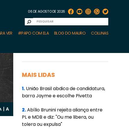
06 DE AGOSTO DE 2026
RA VER
#PAPO COM ELA
BLOG DO MAURO
COLUNAS
MAIS LIDAS
1.
União Brasil abdica de candidatura,
barra Jayme e escolhe Pivetta
A
|
2.
Abílio Brunini rejeita aliança entre
A
PL e MDB e diz: "Ou me libera, ou
tolera ou expulsa"