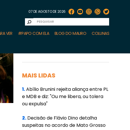
07 DE AGOSTO DE 2026
RA VER
#PAPO COM ELA
BLOG DO MAURO
COLUNAS
MAIS LIDAS
1.
Abílio Brunini rejeita aliança entre PL
e MDB e diz: "Ou me libera, ou tolera
ou expulsa"
2.
Decisão de Flávio Dino detalha
suspeitas no acordo de Mato Grosso