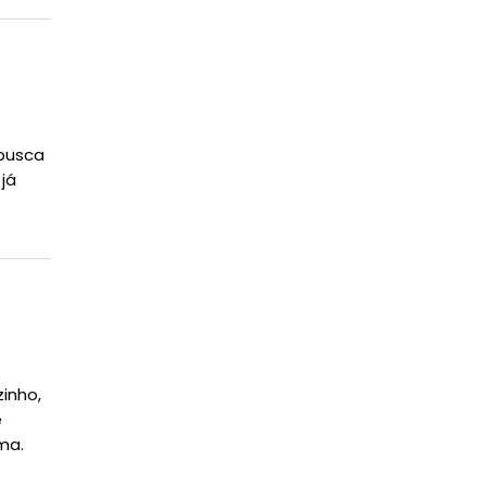
 busca
já
inho,
e
ma.