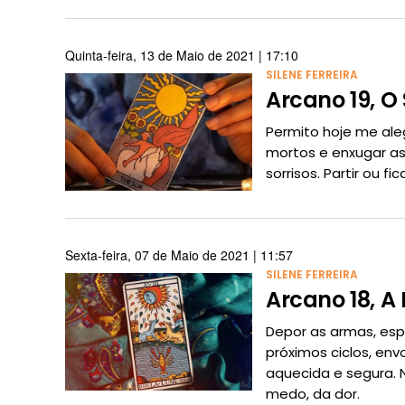
Quinta-feira, 13 de Maio de 2021 | 17:10
SILENE FERREIRA
Arcano 19, O 
Permito hoje me ale
mortos e enxugar as l
sorrisos. Partir ou f
Sexta-feira, 07 de Maio de 2021 | 11:57
SILENE FERREIRA
Arcano 18, A
Depor as armas, esp
próximos ciclos, en
aquecida e segura. N
medo, da dor.