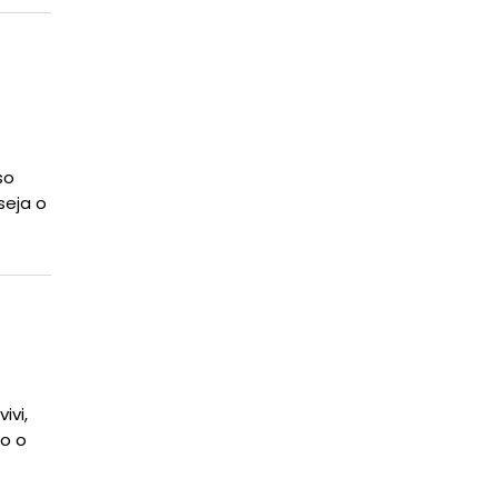
so
seja o
ivi,
o o