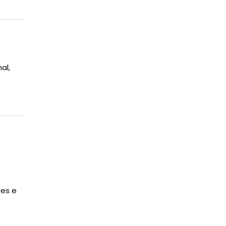
al,
tes e