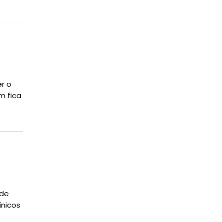
r o
m fica
 de
ínicos