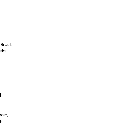
rasil,
ela
a
cia,
e