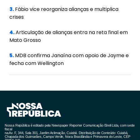
3.
Fábio vice reorganiza alianças e multiplica
crises
4.
Articulação de alianças entra na reta final em
Mato Grosso
5.
MDB confirma Janaína com apoio de Jayme e
fecha com Wellington
Nossa República é editado pela Newspaper Reporter Comunicação Eireli Ltda, com sede
fiscal
na Av. F, 344, Sala 301, Jardim Aclimação, Cuiabá. Distribuição de Conteúdo: Cuiabá,
Chapada dos Guimarães, Campo Verde, Nova Brasilândia e Primavera do Leste, CEP