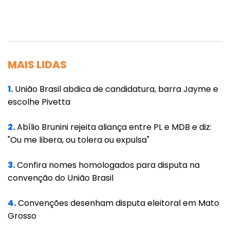
Condenado a 27 anos e 3 meses de prisão no
processo da trama golpista no ano passado,
Bolsonaro ganhou o direito de cumprir prisão
domiciliar temporária após passar por uma
MAIS LIDAS
cirurgia. O benefício foi concedido por 90 dias.
O ex-presidente se recupera de uma
1.
União Brasil abdica de candidatura, barra Jayme e
pneumonia bacteriana.
escolhe Pivetta
As informações são de Felipe Pontes, da
2.
Abílio Brunini rejeita aliança entre PL e MDB e diz:
Agência Brasil e da assessoria do Supremo
"Ou me libera, ou tolera ou expulsa"
Tribunal Federal.
3.
Confira nomes homologados para disputa na
convenção do União Brasil
4.
Convenções desenham disputa eleitoral em Mato
Grosso