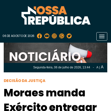
06 DE AGOSTO DE 2026
Toggl
navig
A
Segunda-feira, 06 de
julho
de 2026, 13:44
-
A
|
A
Segunda-feira, 06 de
julho
de 2026, 13h:44
-
|
A
DECISÃO DA JUSTIÇA
Moraes manda
Exército entregar