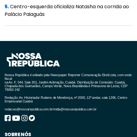
5.
Centro-esquerda oficializa Natasha na corrida ao
Palácio Paiaguás
Nossa República é editado pela Newspaper Reporter Comunicação Eireli Ltda, com sede
fiscal
na Av. F, 344, Sala 301, Jardim Aclimação, Cuiabá. Distribuição de Conteúdo: Cuiabá,
Chapada dos Guimarães, Campo Verde, Nova Brasilândia e Primavera do Leste, CEP
78050-242
Redação: Av. Historiador Rubens de Mendonça, nº 2000, 12º andar, sala 1206, Centro
Empresarial Cuiabá
redacao@nossarepublica.com.br
/
midia@nossarepublica.com.br
SOBRE NÓS