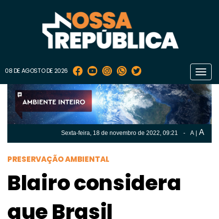
08 DE AGOSTO DE 2026
Toggl
navig
A
Sexta-feira, 18 de
novembro
de 2022, 09:21
-
A
|
A
Sexta-feira, 18 de
novembro
de 2022, 09h:21
-
|
A
PRESERVAÇÃO AMBIENTAL
Blairo considera
que Brasil