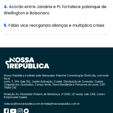
de ser um dos maiores produtores do país,
4.
Acordo entre Janaina e PL fortalece palanque de
ainda presidente o Conselho da Associação
Wellington e Bolsonaro
Brasileira das Indústrias de Óleos Vegetais
(Abiove).
5.
Fábio vice reorganiza alianças e multiplica crises
A participação do presidente eleito na COP-
27, que ocorre no Egito, fez o Brasil retomar o
protagonismo na luta pela preservação
ambiental. Lula se comprometeu a zerar o
desmatamento ilegal no país até 2030, assim
como lutar contra o aquecimento global e as
Nossa República é editado pela Newspaper Reporter Comunicação Eireli Ltda, com sede
fiscal
mudanças climáticas. Para Lula, esses dois
na Av. F, 344, Sala 301, Jardim Aclimação, Cuiabá. Distribuição de Conteúdo: Cuiabá,
Chapada dos Guimarães, Campo Verde, Nova Brasilândia e Primavera do Leste, CEP
78050-242
pontos passam prioritariamente pelo
Redação: Av. Historiador Rubens de Mendonça, nº 2000, 12º andar, sala 1206, Centro
combate à fome e à pobreza.
Empresarial Cuiabá
redacao@nossarepublica.com.br
/
midia@nossarepublica.com.br
O presidente eleito ainda cobrou ajuda