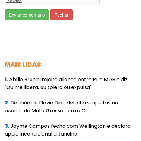
pandemia de coronavírus. Com passar a
Enviar comentário
Fechar
boiada Salles se referia a afrouxar a
legislação ambiental brasileira para favorecer
aqueles que não cumprem as regras.
“Com a velocidade que nós perdemos esse
respaldo internacional, a gente vai
MAIS LIDAS
reconquistar agora com o novo governo,
porque o presidente Lula ele já declarou ‘eu
1.
Abílio Brunini rejeita aliança entre PL e MDB e diz:
"Ou me libera, ou tolera ou expulsa"
vou me preocupar com as pautas
ambientais, as mudanças climáticas são
2.
Decisão de Flávio Dino detalha suspeitas no
importantes, eu tenho que estar inserido
acordo de Mato Grosso com a Oi
dentro disso’. Então, você deixa de remar
contra a correnteza e passa a remar na favor
3.
Jayme Campos fecha com Wellington e declara
apoio incondicional a Janaina
da correnteza”, avaliou Blairo Maggi, que além