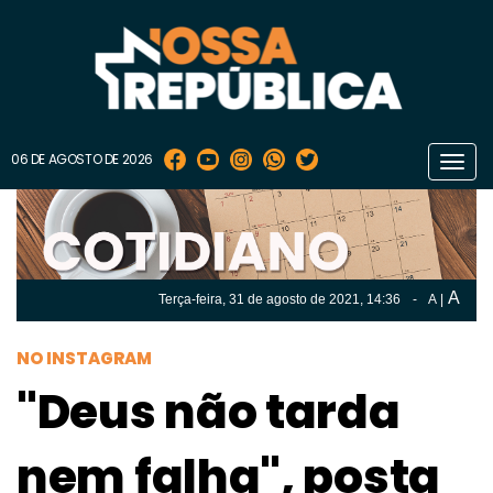
06 DE AGOSTO DE 2026
Toggl
navig
A
Terça-feira, 31 de
agosto
de 2021, 14:36
-
A
|
A
Terça-feira, 31 de
agosto
de 2021, 14h:36
-
|
A
NO INSTAGRAM
"Deus não tarda
nem falha", posta