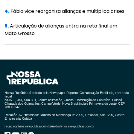
4.
Fábio vice reorganiza alianças e multiplica crises
5.
Articulação de alianças entra na reta final em
Mato Grosso
Nossa República é editado pela Newspaper Reporter Comunicação Eireli Ltda, com sede
fiscal
na Av. F, 344, Sala 301, Jardim Aclimação, Cuiabá. Distribuição de Conteúdo: Cuiabá,
Chapada dos Guimarães, Campo Verde, Nova Brasilândia e Primavera do Leste, CEP
78050-242
Redação: Av. Historiador Rubens de Mendonça, nº 2000, 12º andar, sala 1206, Centro
Empresarial Cuiabá
redacao@nossarepublica.com.br
/
midia@nossarepublica.com.br