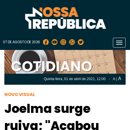
07 DE AGOSTO DE 2026
Toggl
navig
A
Quinta-feira, 01 de
abril
de 2021, 12:00
-
A
|
A
Quinta-feira, 01 de
abril
de 2021, 12h:00
-
|
A
NOVO VISUAL
Joelma surge
ruiva; "Acabou