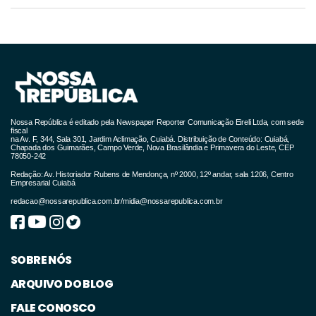
Nossa República é editado pela Newspaper Reporter Comunicação Eireli Ltda, com sede
fiscal
na Av. F, 344, Sala 301, Jardim Aclimação, Cuiabá. Distribuição de Conteúdo: Cuiabá,
Chapada dos Guimarães, Campo Verde, Nova Brasilândia e Primavera do Leste, CEP
78050-242
Redação: Av. Historiador Rubens de Mendonça, nº 2000, 12º andar, sala 1206, Centro
Empresarial Cuiabá
redacao@nossarepublica.com.br
/
midia@nossarepublica.com.br
SOBRE NÓS
ARQUIVO DO BLOG
FALE CONOSCO