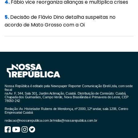
4.
Fábio vice reorganiza alianças e multiplica crises
11.ª posição no ranking com a maior
proporção de vidas perdidas para a
5.
Decisão de Flávio Dino detalha suspeitas no
pandemia.
acordo de Mato Grosso com a Oi
Nas primeiras posições estão a República
Checa e a Hungria, com mais de 2,5 mil
mortes por milhão de habitantes. Depois, vem
Bósnia-Herzegovina, Bulgária, Macedônia do
Norte, Bélgica e Eslováquia. Todas têm
coeficientes acima dos 2 mil óbitos por
Nossa República é editado pela Newspaper Reporter Comunicação Eireli Ltda, com sede
fiscal
milhão. "São países pequenos, muito frios e
na Av. F, 344, Sala 301, Jardim Aclimação, Cuiabá. Distribuição de Conteúdo: Cuiabá,
Chapada dos Guimarães, Campo Verde, Nova Brasilândia e Primavera do Leste, CEP
com grande número de idosos", explica Alves.
78050-242
Redação: Av. Historiador Rubens de Mendonça, nº 2000, 12º andar, sala 1206, Centro
O cálculo não são considera nações com
Empresarial Cuiabá
menos de 100 mil habitantes, como Gibraltar e
redacao@nossarepublica.com.br
/
midia@nossarepublica.com.br
San Marino.