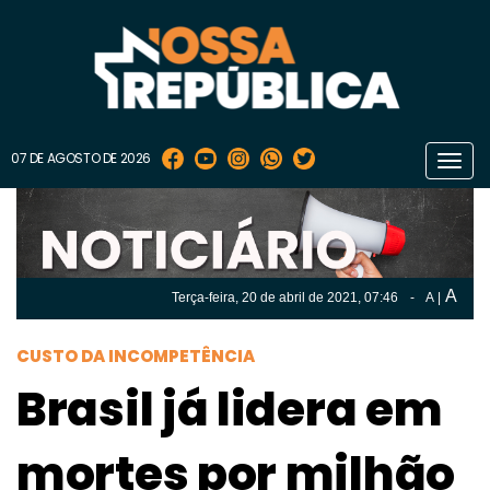
07 DE AGOSTO DE 2026
Toggl
navig
A
Terça-feira, 20 de
abril
de 2021, 07:46
-
A
|
A
Terça-feira, 20 de
abril
de 2021, 07h:46
-
|
A
CUSTO DA INCOMPETÊNCIA
Brasil já lidera em
mortes por milhão