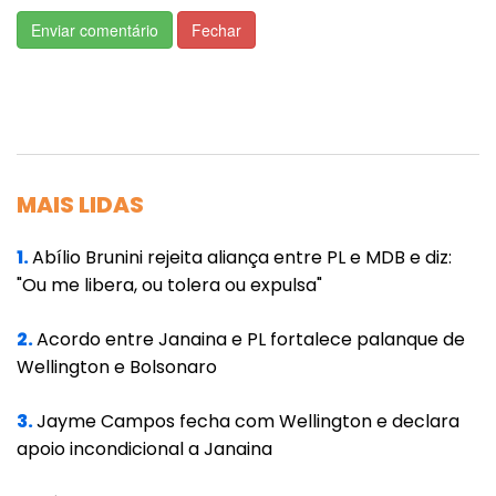
2.860 e apresentou uma leve queda em
Enviar comentário
Fechar
relação ao dia anterior, quando ficou em
2878.
"Acho essa previsão um pouco exagerada",
diz José Eustáquio Alves. "Mas, de qualquer
MAIS LIDAS
forma, estamos a caminho de ultrapassar os
Estados Unidos em número absoluto de
1.
Abílio Brunini rejeita aliança entre PL e MDB e diz:
mortes. Se não for em agosto, será em
"Ou me libera, ou tolera ou expulsa"
setembro ou outubro."
2.
Acordo entre Janaina e PL fortalece palanque de
Países menores
Wellington e Bolsonaro
Na conta de mortes por milhão, Brasil só não
3.
Jayme Campos fecha com Wellington e declara
está na frente de países pequenos e com
apoio incondicional a Janaina
população idosa. Atualmente, o País ocupa a