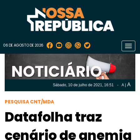
06 DE AGOSTO DE 2026
Toggl
navig
A
Sábado, 10 de
julho
de 2021, 16:51
-
A
|
A
Sábado, 10 de
julho
de 2021, 16h:51
-
|
A
PESQUISA CNT/MDA
Datafolha traz
cenário de anemia