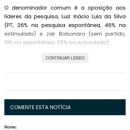
O denominador comum é a oposição aos
líderes da pesquisa, Luiz Inácio Lula da Silva
(PT, 26% na pesquisa espontânea, 46% na
estimulada) e Jair Bolsonaro (sem partido,
19% na espontânea, 25% na estimulada).
O único integrante da turma a pontuar na
CONTINUAR LENDO
pesquisa espontânea, Ciro Gomes (PDT), o
faz pelo "recall" de três eleições presidenciais
disputadas. Ainda assim, se ele
consistentemente pontuou de 10% a 12% nelas
inclusive na de 2018, seu nome é lembrado só
COMENTE ESTA NOTÍCIA
por 2%.
Outros nomes especulados da terceira via
Nome:
não aparecem: João Doria (PSDB-SP),