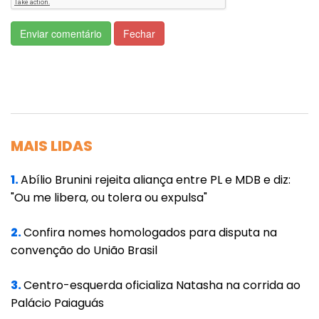
tentar ser o presidenciável do partido. Já o
titular do governo do Rio Grande do Sul, que
Enviar comentário
Fechar
causou barulho político ao se assumir
homossexual, também deve estar no páreo
interno.
Com o paulista no primeiro cenário, os
tucanos chegam a 5%, enquanto o DEM com
MAIS LIDAS
o ex-ministro da Saúde Mandetta chega a 4%.
1.
Abílio Brunini rejeita aliança entre PL e MDB e diz:
Todos embolados tecnicamente entre si e
"Ou me libera, ou tolera ou expulsa"
com Ciro.
2.
Confira nomes homologados para disputa na
Já na segunda fotografia, com o gaúcho, o
convenção do União Brasil
tucano faz 3%, e o ex-ministro, 5% -
empatando com o pedetista no limite da
3.
Centro-esquerda oficializa Natasha na corrida ao
margem de erro.
Palácio Paiaguás