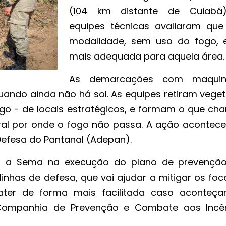
(104 km distante de Cuiabá
equipes técnicas avaliaram que
modalidade, sem uso do fogo, 
mais adequada para aquela área.
As demarcações com maquiná
quando ainda não há sol. As equipes retiram vege
go - de locais estratégicos, e formam o que c
tural por onde o fogo não passa. A ação acontec
efesa do Pantanal (Adepan).
do a Sema na execução do plano de prevençã
inhas de defesa, que vai ajudar a mitigar os foc
ater de forma mais facilitada caso aconteç
 Companhia de Prevenção e Combate aos Incê