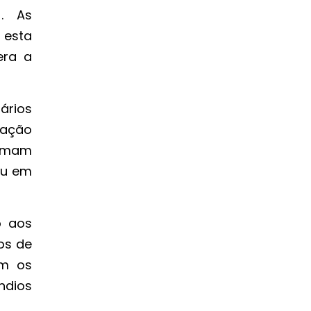
). As
 esta
era a
rios
tação
hamam
eu em
o aos
os de
am os
ndios