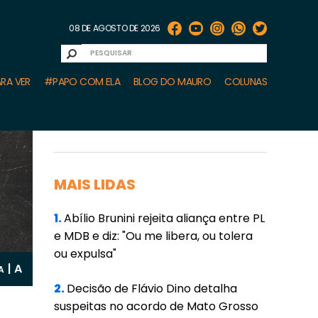
08 DE AGOSTO DE 2026
RA VER
#PAPO COM ELA
BLOG DO MAURO
COLUNAS
MAIS LIDAS
1.
Abílio Brunini rejeita aliança entre PL
e MDB e diz: "Ou me libera, ou tolera
ou expulsa"
A
|
A
2.
Decisão de Flávio Dino detalha
suspeitas no acordo de Mato Grosso