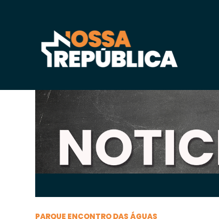
Sexta-feira, 18 de
junho
de 2021, 12h:47
-
|
A
A
PARQUE ENCONTRO DAS ÁGUAS