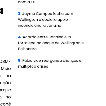
com a Oi
a
3.
Jayme Campos fecha com
Wellington e declara apoio
incondicional a Janaina
4.
Acordo entre Janaina e PL
fortalece palanque de Wellington e
Bolsonaro
5.
Fábio vice reorganiza alianças e
(CBM-
multiplica crises
 Meio
am na
rução
rque
do no
oconé