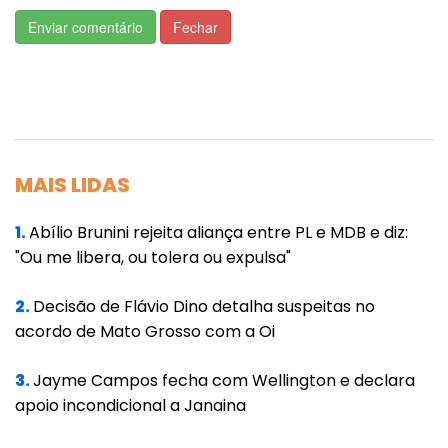
um parque, viveiro, espaço para shows e
Enviar comentário
Fechar
eventos com capacidade para 100 mil
pessoas um grande centro de eventos e
outras instalações.
“Todos os artistas brasileiros e internacionais
MAIS LIDAS
vão querer vir para cá. Poderemos criar
grandes festivais aqui e todo artista vai
1.
Abílio Brunini rejeita aliança entre PL e MDB e diz:
querer cantar na Amazônia e cantar no
"Ou me libera, ou tolera ou expulsa"
Pantanal. Eu tenho muita fé nessa obra, tenho
2.
Decisão de Flávio Dino detalha suspeitas no
muita fé no futuro dessa obra, e tenho muita
acordo de Mato Grosso com a Oi
fé na inclusão das pessoas com essa obra”,
relatou.
3.
Jayme Campos fecha com Wellington e declara
apoio incondicional a Janaina
De acordo com o governador Mauro Mendes,
a obra tem como objetivo principal oferecer