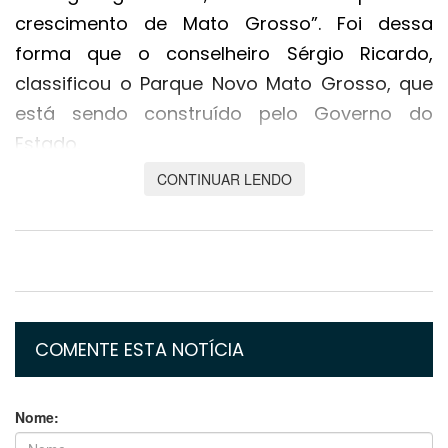
crescimento de Mato Grosso”. Foi dessa
forma que o conselheiro Sérgio Ricardo,
classificou o Parque Novo Mato Grosso, que
está sendo construído pelo Governo do
Estado.
CONTINUAR LENDO
Também participaram da vistoria o vice-
governador Otaviano Pivetta e o procurador-
geral do Ministério Público de Contas, Alison
Alencar.
“Essa aqui é uma obra para o futuro. É uma
COMENTE ESTA NOTÍCIA
obra para Mato Grosso, para Cuiabá, para a
Baixada Cuiabana e eu estou aqui muito feliz
por ver que é na minha cidade que essa obra
Nome:
está acontecendo. Eu não tenho dúvida