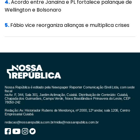
4.
Acordo entre Janaina e PL fortalece palanque de
um grande espaço de lazer para a população
Wellington e Bolsonaro
e também atrair grandes eventos,
5.
Fábio vice reorganiza alianças e multiplica crises
desenvolvendo a economia de toda a região.
“Estrutura como essa aqui não existe no Brasil
e vou usar aqui palavras do cantor Gustavo
Lima, que esteve aqui. Ele disse que já andou
os quatro cantos desse mundo e nunca viu
nada parecido. E é importante que o Tribunal
de Contas venha aqui ver de perto as obras
Nossa República é editado pela Newspaper Reporter Comunicação Eireli Ltda, com sede
fiscal
na Av. F, 344, Sala 301, Jardim Aclimação, Cuiabá. Distribuição de Conteúdo: Cuiabá,
para entender o que está acontecendo, ver a
Chapada dos Guimarães, Campo Verde, Nova Brasilândia e Primavera do Leste, CEP
78050-242
grandiosidade e a dificuldade de fazer uma
Redação: Av. Historiador Rubens de Mendonça, nº 2000, 12º andar, sala 1206, Centro
Empresarial Cuiabá
obra dessa envergadura. O TCE tem papel
redacao@nossarepublica.com.br
/
midia@nossarepublica.com.br
fundamental para que essa obra possa virar
realidade”, completou.