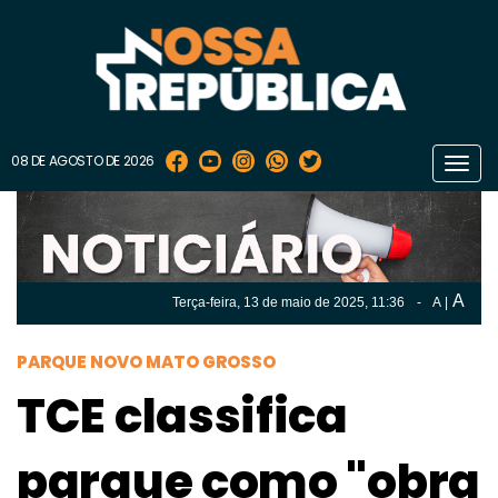
08 DE AGOSTO DE 2026
Toggl
navig
A
Terça-feira, 13 de
maio
de 2025, 11:36
-
A
|
A
Terça-feira, 13 de
maio
de 2025, 11h:36
-
|
A
PARQUE NOVO MATO GROSSO
TCE classifica
parque como "obra