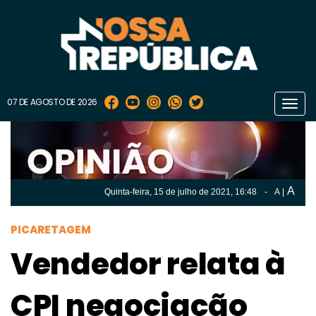
07 DE AGOSTO DE 2026
Toggl
navig
A
Quinta-feira, 15 de
julho
de 2021, 16:48
-
A
|
A
Quinta-feira, 15 de
julho
de 2021, 16h:48
-
|
A
PICARETAGEM
Vendedor relata à
CPI negociação