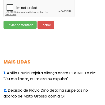
do governo com os vendedores que nem
sequer apresentavam provas sólidas de
terem as doses em mãos.
Enviar comentário
Fechar
"Quero manifestar meu desconforto com
diálogos que foram mantidos entre
representantes da Davati com servidores
públicos e ex-servidores públicos", disse
Bezerra.
MAIS LIDAS
"A gente constata a falta de credenciamento,
1.
Abílio Brunini rejeita aliança entre PL e MDB e diz:
de capacidade técnica, de habilidade técnica
"Ou me libera, ou tolera ou expulsa"
para que esta empresa Davati, ou seus
2.
Decisão de Flávio Dino detalha suspeitas no
eventuais representantes, pudessem tratar
acordo de Mato Grosso com a Oi
com o governo brasileiro para eventual