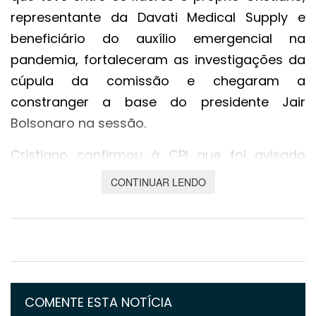
representante da Davati Medical Supply e
beneficiário do auxílio emergencial na
pandemia, fortaleceram as investigações da
cúpula da comissão e chegaram a
constranger a base do presidente Jair
Bolsonaro na sessão.
Cristiano confirmou à CPI que foi avisado
sobre um suposto pedido de propina durante
CONTINUAR LENDO
as negociações. O cabo da polícia militar de
Minas Gerais Luiz Paulo Dominghetti revelou
ao jornal Folha de S.Paulo que o ex-diretor de
Logística da Saúde Roberto Ferreira Dias teria
cobrado, em jantar no dia 25 de fevereiro,
COMENTE ESTA NOTÍCIA
US$ 1 por dose para destravar o negócio com