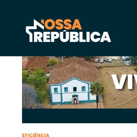
Terça-feira, 02 de
janeiro
de 2024, 18h:07
-
|
A
A
EFICIÊNCIA