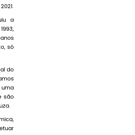
2021.
uiu a
 1993,
 anos
o, só
al do
hamos
r uma
e são
ouza.
mica,
etuar