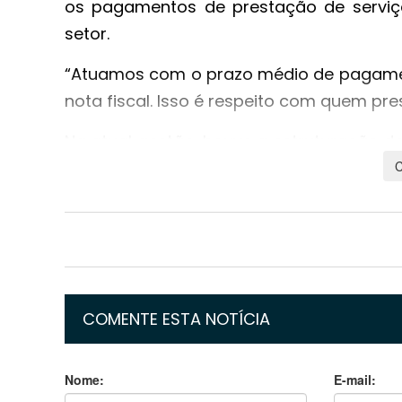
os pagamentos de prestação de serviço
setor.
“Atuamos com o prazo médio de pagamen
nota fiscal. Isso é respeito com quem pre
Na atual gestão, houve a estruturação d
do Governo de Mato Grosso nos perfis 
população.
Os conteúdos são inclusivos, com l
acessíveis à comunidade surda, e em
informação em rede social, usando tre
para que todos tenham conhecimento
COMENTE ESTA NOTÍCIA
oferecidos.
Nome:
E-mail:
“A estruturação tem dado tão certo qu