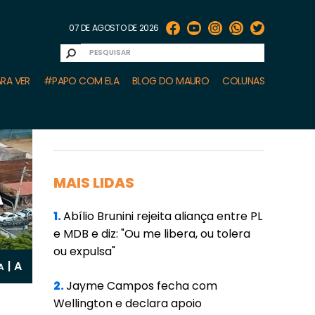
07 DE AGOSTO DE 2026
RA VER
#PAPO COM ELA
BLOG DO MAURO
COLUNAS
MAIS LIDAS
1.
Abílio Brunini rejeita aliança entre PL
e MDB e diz: "Ou me libera, ou tolera
ou expulsa"
A
|
A
2.
Jayme Campos fecha com
Wellington e declara apoio