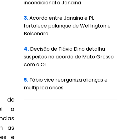
incondicional a Janaina
3.
Acordo entre Janaina e PL
fortalece palanque de Wellington e
Bolsonaro
4.
Decisão de Flávio Dino detalha
suspeitas no acordo de Mato Grosso
com a Oi
5.
Fábio vice reorganiza alianças e
multiplica crises
o de
oi a
ncias
om as
ões e