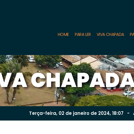
HOME
PARA LER
VIVA CHAPADA
PA
Terça-feira, 02 de
janeiro
de 2024, 18:07
-