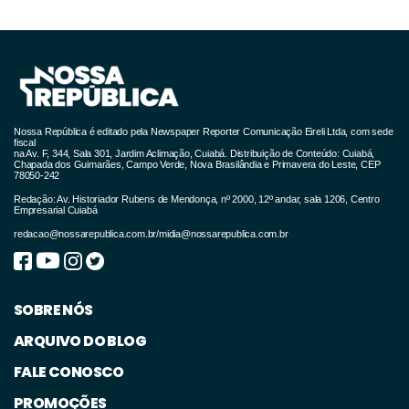
Nossa República é editado pela Newspaper Reporter Comunicação Eireli Ltda, com sede
fiscal
na Av. F, 344, Sala 301, Jardim Aclimação, Cuiabá. Distribuição de Conteúdo: Cuiabá,
Chapada dos Guimarães, Campo Verde, Nova Brasilândia e Primavera do Leste, CEP
78050-242
Redação: Av. Historiador Rubens de Mendonça, nº 2000, 12º andar, sala 1206, Centro
Empresarial Cuiabá
redacao@nossarepublica.com.br
/
midia@nossarepublica.com.br
SOBRE NÓS
ARQUIVO DO BLOG
FALE CONOSCO
PROMOÇÕES