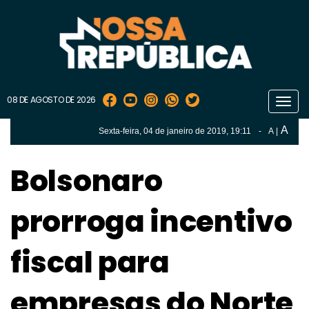
08 DE AGOSTO DE 2026
Toggl
navig
A
Sexta-feira, 04 de
janeiro
de 2019, 19:11
-
A
|
A
Sexta-feira, 04 de
janeiro
de 2019, 19h:11
-
|
A
Bolsonaro
prorroga incentivo
fiscal para
empresas do Norte