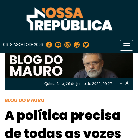
06 DE AGOSTO DE 2026
Toggl
navig
A
Quinta-feira, 26 de
junho
de 2025, 09:27
-
A
|
A
Quinta-feira, 26 de
junho
de 2025, 09h:27
-
|
A
BLOG DO MAURO
A política precisa
de todas as vozes