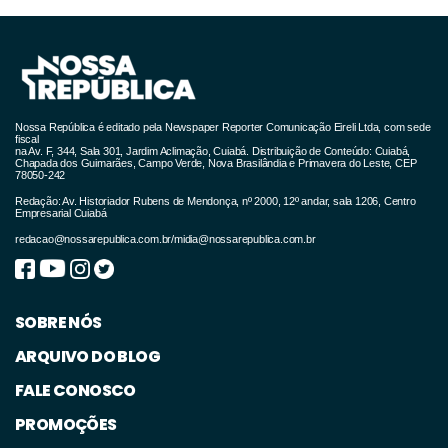
Nossa República é editado pela Newspaper Reporter Comunicação Eireli Ltda, com sede
fiscal
na Av. F, 344, Sala 301, Jardim Aclimação, Cuiabá. Distribuição de Conteúdo: Cuiabá,
Chapada dos Guimarães, Campo Verde, Nova Brasilândia e Primavera do Leste, CEP
78050-242
Redação: Av. Historiador Rubens de Mendonça, nº 2000, 12º andar, sala 1206, Centro
Empresarial Cuiabá
redacao@nossarepublica.com.br
/
midia@nossarepublica.com.br
SOBRE NÓS
ARQUIVO DO BLOG
FALE CONOSCO
PROMOÇÕES