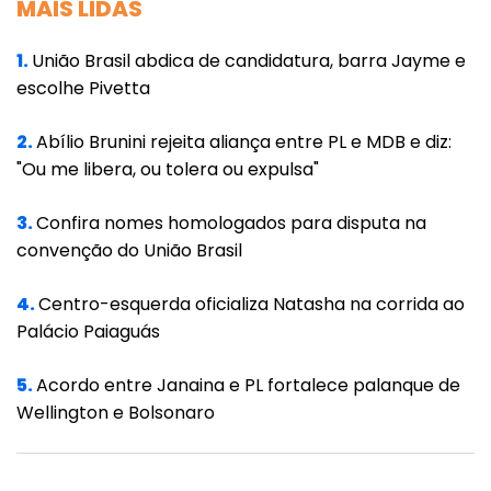
esperança, como bem aponta a professora,
MAIS LIDAS
reside em educar para desconstruir essa
1.
União Brasil abdica de candidatura, barra Jayme e
cultura de ódio.
escolhe Pivetta
Portanto, defender o direito de Graciele e de
2.
Abílio Brunini rejeita aliança entre PL e MDB e diz:
tantas outras à plena participação política é
"Ou me libera, ou tolera ou expulsa"
mais do que um ato de solidariedade. É uma
aposta estratégica no aprofundamento da
3.
Confira nomes homologados para disputa na
nossa própria democracia. É lutar por um
convenção do União Brasil
parlamento que não seja um clube exclusivo,
4.
Centro-esquerda oficializa Natasha na corrida ao
mas um espelho vibrante e multifacetado do
Palácio Paiaguás
povo que ele representa. A política precisa,
urgentemente, de todas as vozes.
5.
Acordo entre Janaina e PL fortalece palanque de
Wellington e Bolsonaro