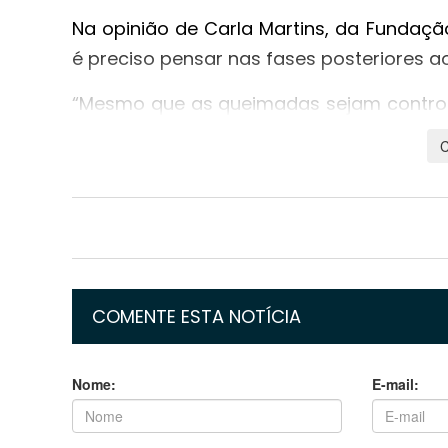
Na opinião de Carla Martins, da Fundaç
é preciso pensar nas fases posteriores ao
“Mesmo que as queimadas sejam controla
trabalhoso que agora. Para o renascer
chuva, ou que significa pelo menos 8 anos
A instituição atua na região no comba
longo da rodovia Transpantaneira até Por
Já o biólogo voluntário Sérgio Freitas a
durante os 20 anos em que atua na regiã
COMENTE ESTA NOTÍCIA
“Se não fosse a sociedade civil organiza
Nome:
E-mail:
desse problema. Houve um lapso temporal
queimando até agora se não fosse a açã