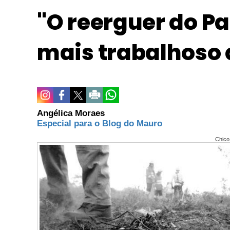
"O reerguer do Pa
mais trabalhoso q
Angélica Moraes
Especial para o Blog do Mauro
Chico