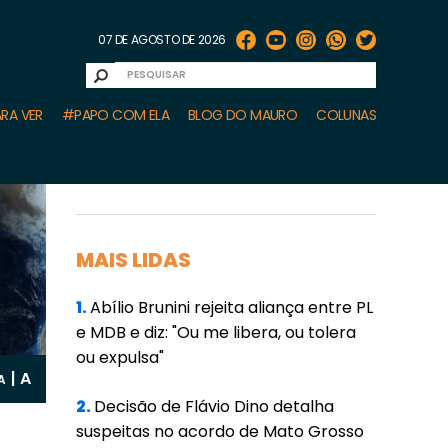
07 DE AGOSTO DE 2026
RA VER
#PAPO COM ELA
BLOG DO MAURO
COLUNAS
MAIS LIDAS
1.
Abílio Brunini rejeita aliança entre PL
e MDB e diz: "Ou me libera, ou tolera
ou expulsa"
A
|
A
2.
Decisão de Flávio Dino detalha
suspeitas no acordo de Mato Grosso