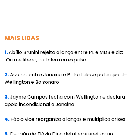
grande número de proprietários rurais na
região do Pantanal que seriam diretamente
afetados por essa decisão. Do total de 15
milhões de hectares do Pantanal, 9,73 milhões
MAIS LIDAS
estão em Mato Grosso do Sul, o que
corresponde a 64% do bioma. Segundo o
1.
Abílio Brunini rejeita aliança entre PL e MDB e diz:
documento, as atividades econômicas hoje
"Ou me libera, ou tolera ou expulsa"
realizadas no Pantanal contribuem com 7,31%
do PIB do estado e emprega 10 mil pessoas.
2.
Acordo entre Janaina e PL fortalece palanque de
Wellington e Bolsonaro
No documento, a Famasul se coloca à
disposição para contribuir com o tema
3.
Jayme Campos fecha com Wellington e declara
apoio incondicional a Janaina
oferecendo dados técnicos e fatos e lembra
a ocupação do Pantanal pela pecuária há
4.
Fábio vice reorganiza alianças e multiplica crises
pelo menos 250 anos e a preservação de 84%
do bioma.
5.
Decisão de Flávio Dino detalha suspeitas no