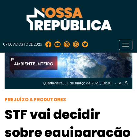
07 DE AGOSTO DE 2026
Toggl
navig
A
Quarta-feira, 31 de
março
de 2021, 10:30
-
A
|
A
Quarta-feira, 31 de
março
de 2021, 10h:30
-
|
A
PREJUÍZO A PRODUTORES
STF vai decidir
sobre equiparação