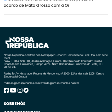
acordo de Mato Grosso com a Oi
Nossa República é editado pela Newspaper Reporter Comunicação Eireli Ltda, com sede
fiscal
na Av. F, 344, Sala 301, Jardim Aclimação, Cuiabá. Distribuição de Conteúdo: Cuiabá,
Chapada dos Guimarães, Campo Verde, Nova Brasilândia e Primavera do Leste, CEP
78050-242
Redação: Av. Historiador Rubens de Mendonça, nº 2000, 12º andar, sala 1206, Centro
Empresarial Cuiabá
redacao@nossarepublica.com.br
/
midia@nossarepublica.com.br
SOBRE NÓS