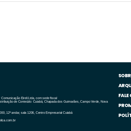
SOBR
ARQU
FALE
Comunicação Eireli Ltda, com sede fiscal
 Distribuição de Conteúdo: Cuiabá, Chapada dos Guimarães, Campo Verde, Nova
PRO
00, 12º andar, sala 1206, Centro Empresarial Cuiabá
POLÍ
lica.com.br