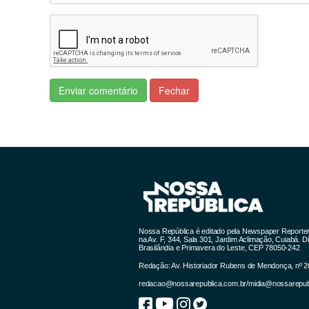
Enviar comentário
Fechar
Nossa República é editado pela Newspaper Reporter 
na Av. F, 344, Sala 301, Jardim Aclimação, Cuiabá.
Brasilândia e Primavera do Leste, CEP 78050-242
Redação: Av. Historiador Rubens de Mendonça, nº 20
redacao@nossarepublica.com.br
/
midia@nossarepub