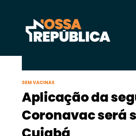
Segunda-feira, 17 de
maio
de 2021, 09h:00
-
|
A
SEM VACINAS
Aplicação da se
Coronavac será 
Cuiabá