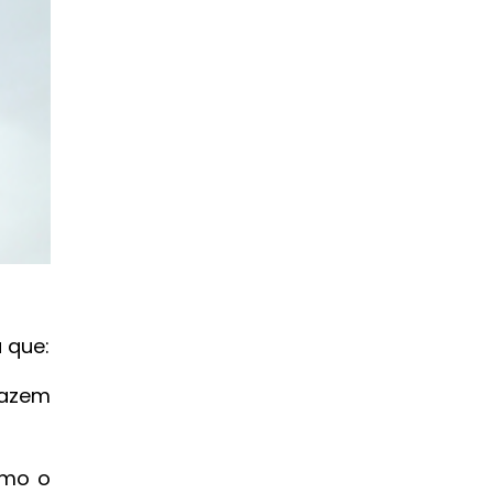
 que:
fazem
omo o