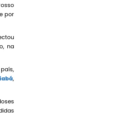
rosso
e por
ectou
o, na
país,
iabá
,
.
doses
didas