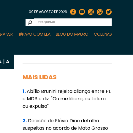
09 DE AGOSTO DE 2026
RA VER
#PAPO COM ELA
BLOG DO MAURO
COLUNAS
A
|
A
MAIS LIDAS
1.
Abílio Brunini rejeita aliança entre PL
e MDB e diz: "Ou me libera, ou tolera
ou expulsa"
2.
Decisão de Flávio Dino detalha
suspeitas no acordo de Mato Grosso