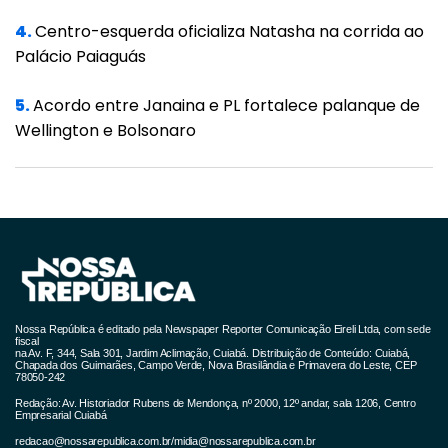
4.
Centro-esquerda oficializa Natasha na corrida ao
Palácio Paiaguás
5.
Acordo entre Janaina e PL fortalece palanque de
Wellington e Bolsonaro
Nossa República é editado pela Newspaper Reporter Comunicação Eireli Ltda, com sede
fiscal
na Av. F, 344, Sala 301, Jardim Aclimação, Cuiabá. Distribuição de Conteúdo: Cuiabá,
Chapada dos Guimarães, Campo Verde, Nova Brasilândia e Primavera do Leste, CEP
78050-242
Redação: Av. Historiador Rubens de Mendonça, nº 2000, 12º andar, sala 1206, Centro
Empresarial Cuiabá
redacao@nossarepublica.com.br
/
midia@nossarepublica.com.br