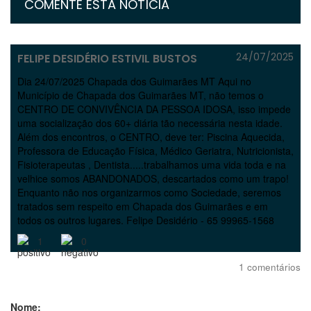
COMENTE ESTA NOTÍCIA
24/07/2025
FELIPE DESIDÉRIO ESTIVIL BUSTOS
Dia 24/07/2025 Chapada dos Guimarães MT Aqui no
Município de Chapada dos Guimarães MT, não temos o
CENTRO DE CONVIVÊNCIA DA PESSOA IDOSA, isso impede
uma socialização dos 60+ diária tão necessária nesta idade.
Além dos encontros, o CENTRO, deve ter: Piscina Aquecida,
Professora de Educação Física, Médico Geriatra, Nutricionista,
Fisioterapeutas , Dentista.....trabalhamos uma vida toda e na
velhice somos ABANDONADOS, descartados como um trapo!
Enquanto não nos organizarmos como Sociedade, seremos
tratados sem respeito em Chapada dos Guimarães e em
todos os outros lugares. Felipe Desidério - 65 99965-1568
1
0
1 comentários
Nome: