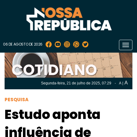
06 DE AGOSTO DE 2026
Toggl
navig
A
Segunda-feira, 21 de
julho
de 2025, 07:29
-
A
|
A
Segunda-feira, 21 de
julho
de 2025, 07h:29
-
|
A
PESQUISA
Estudo aponta
influência de