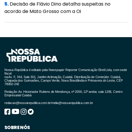
5.
Decisão de Flávio Dino detalha suspeitas no
acordo de Mato Grosso com a Oi
Nossa República é editado pela Newspaper Reporter Comunicação Eireli Ltda, com sede
fiscal
na Av. F, 344, Sala 301, Jardim Aclimação, Cuiabá. Distribuição de Conteúdo: Cuiabá,
Chapada dos Guimarães, Campo Verde, Nova Brasilândia e Primavera do Leste, CEP
78050-242
Redação: Av. Historiador Rubens de Mendonça, nº 2000, 12º andar, sala 1206, Centro
Empresarial Cuiabá
redacao@nossarepublica.com.br
/
midia@nossarepublica.com.br
SOBRE NÓS