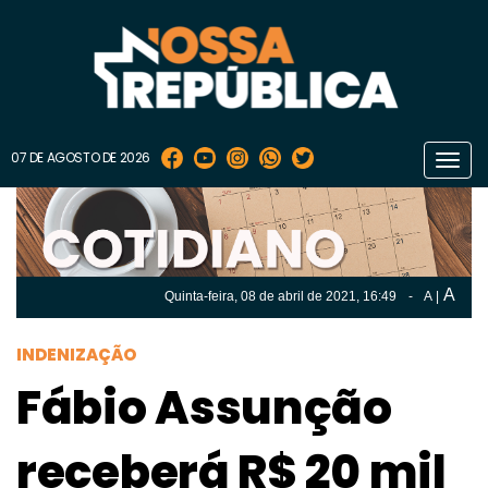
07 DE AGOSTO DE 2026
Toggl
navig
A
Quinta-feira, 08 de
abril
de 2021, 16:49
-
A
|
A
Quinta-feira, 08 de
abril
de 2021, 16h:49
-
|
A
INDENIZAÇÃO
Fábio Assunção
receberá R$ 20 mil