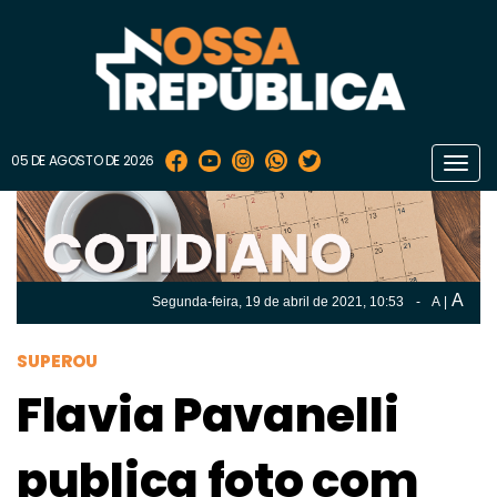
05 DE AGOSTO DE 2026
Toggl
navig
A
Segunda-feira, 19 de
abril
de 2021, 10:53
-
A
|
A
Segunda-feira, 19 de
abril
de 2021, 10h:53
-
|
A
SUPEROU
Flavia Pavanelli
publica foto com