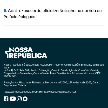
5.
Centro-esquerda oficializa Natasha na corrida ao
Palácio Paiaguás
Nossa República é editado pela Newspaper Reporter Comunicação Eireli Ltda, com sede
fiscal
na Av. F, 344, Sala 301, Jardim Aclimação, Cuiabá. Distribuição de Conteúdo: Cuiabá,
Chapada dos Guimarães, Campo Verde, Nova Brasilândia e Primavera do Leste, CEP
78050-242
Redação: Av. Historiador Rubens de Mendonça, nº 2000, 12º andar, sala 1206, Centro
Empresarial Cuiabá
redacao@nossarepublica.com.br
/
midia@nossarepublica.com.br