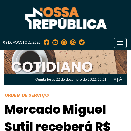
09 DE AGOSTO DE 2026
Toggl
navig
A
Quinta-feira, 22 de
dezembro
de 2022, 12:11
-
A
|
A
Quinta-feira, 22 de
dezembro
de 2022, 12h:11
-
|
A
ORDEM DE SERVIÇO
Mercado Miguel
Sutil receberá R$