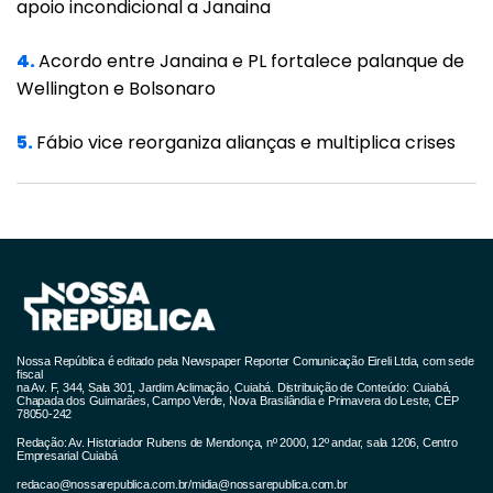
apoio incondicional a Janaina
4.
Acordo entre Janaina e PL fortalece palanque de
Wellington e Bolsonaro
5.
Fábio vice reorganiza alianças e multiplica crises
Nossa República é editado pela Newspaper Reporter Comunicação Eireli Ltda, com sede
fiscal
na Av. F, 344, Sala 301, Jardim Aclimação, Cuiabá. Distribuição de Conteúdo: Cuiabá,
Chapada dos Guimarães, Campo Verde, Nova Brasilândia e Primavera do Leste, CEP
78050-242
Redação: Av. Historiador Rubens de Mendonça, nº 2000, 12º andar, sala 1206, Centro
Empresarial Cuiabá
redacao@nossarepublica.com.br
/
midia@nossarepublica.com.br