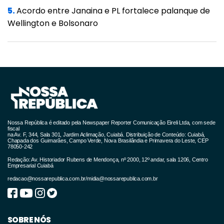
ineditismo do material. “Lançar um
5.
Acordo entre Janaina e PL fortalece palanque de
documento que traz diretrizes para a
Wellington e Bolsonaro
acolhida do turista negro é um avanço
importante na construção de um turismo
antirracista.”
O guia propõe uma postura ativa de
antirracismo, definida como o enfrentamento
contínuo a doutrinas e práticas racistas. O
Nossa República é editado pela Newspaper Reporter Comunicação Eireli Ltda, com sede
fiscal
documento oferece um roteiro detalhado
na Av. F, 344, Sala 301, Jardim Aclimação, Cuiabá. Distribuição de Conteúdo: Cuiabá,
Chapada dos Guimarães, Campo Verde, Nova Brasilândia e Primavera do Leste, CEP
para empresas, sugerindo ações como a
78050-242
Redação: Av. Historiador Rubens de Mendonça, nº 2000, 12º andar, sala 1206, Centro
revisão de vagas para evitar linguagem
Empresarial Cuiabá
excludente, a ampliação da divulgação em
redacao@nossarepublica.com.br
/
midia@nossarepublica.com.br
redes comunitárias negras e a criação de
painéis de entrevistadores diversificados.
SOBRE NÓS