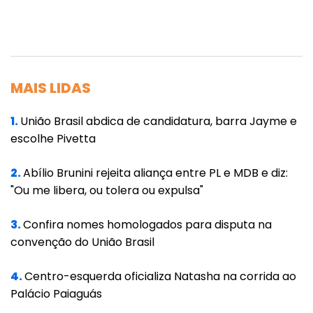
que reflita a diversidade do Brasil e que
acolha a todos de forma justa e respeitosa”,
completou.
Para o diretor de Diversidade da CAF, Eddi
MAIS LIDAS
Marcelin, o afroturismo é a valorização da
1.
União Brasil abdica de candidatura, barra Jayme e
cultura, da história e da identidade brasileira.
escolhe Pivetta
"Com esse guia, seguimos fortalecendo o
ecossistema que tem como protagonistas as
2.
Abílio Brunini rejeita aliança entre PL e MDB e diz:
pessoas negras, gerando impacto
"Ou me libera, ou tolera ou expulsa"
econômico ao mesmo tempo em que se
3.
Confira nomes homologados para disputa na
celebra a memória e o orgulho”.
convenção do União Brasil
Integrante da equipe responsável pela
4.
Centro-esquerda oficializa Natasha na corrida ao
confecção do Guia, a consultora da
Palácio Paiaguás
Embratur/CAF Natália Oliveira destaca o