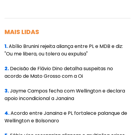
atividades depois da pandemia.
Por exemplo, na atividade de recrutamento e
seleção de pessoas, entrevistas preliminares
MAIS LIDAS
poderão ser feitas a distância e em massa,
1.
Abílio Brunini rejeita aliança entre PL e MDB e diz:
por meio de videoconferência, assim como
"Ou me libera, ou tolera ou expulsa"
na área de contratação de fornecedores.
Igualmente, muitas reuniões de trabalho
2.
Decisão de Flávio Dino detalha suspeitas no
poderão ser opcionalmente ser feitas de
acordo de Mato Grosso com a Oi
modo remoto, pois se mostraram muito mais
3.
Jayme Campos fecha com Wellington e declara
objetivas durante a pandemia. As
apoio incondicional a Janaina
videoconferências e treinamentos
corporativos a distância se multiplicarão
4.
Acordo entre Janaina e PL fortalece palanque de
Wellington e Bolsonaro
ainda mais.
Nos EUA, uma pesquisa do Censo Trabalhista