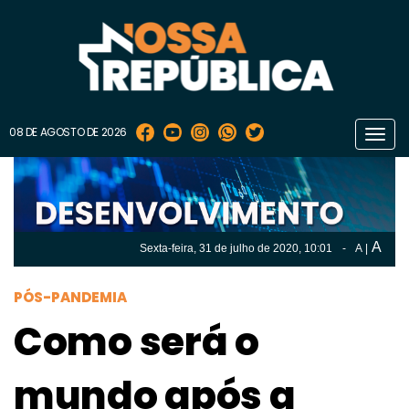
08 DE AGOSTO DE 2026
Toggl
navig
A
Sexta-feira, 31 de
julho
de 2020, 10:01
-
A
|
A
Sexta-feira, 31 de
julho
de 2020, 10h:01
-
|
A
PÓS-PANDEMIA
Como será o
mundo após a