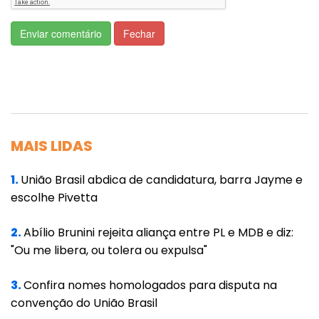
2030 uma produção de grãos 70% maior do
Enviar comentário
Fechar
que a existente hoje e que são necessários
diferentes empreendimentos para o
escoamento, voltado sobretudo ao mercado
externo. Segundo ele, pensar apenas na
rodovia não seria ambientalmente
MAIS LIDAS
sustentável e quem defende isso "não
entende nada de sustentabilidade".
1.
União Brasil abdica de candidatura, barra Jayme e
escolhe Pivetta
"Como um empreendimento ferroviário que é
multimodal, que integra ferrovia e hidrovia,
2.
Abílio Brunini rejeita aliança entre PL e MDB e diz:
funciona como barreira verde e contém a
"Ou me libera, ou tolera ou expulsa"
expansão da pressão fundiária, que tira um
3.
Confira nomes homologados para disputa na
milhão de toneladas de CO2 da atmosfera,
convenção do União Brasil
que promove plantio compensatório, que vai