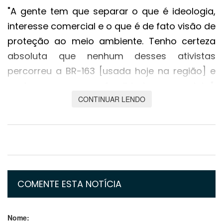
"A gente tem que separar o que é ideologia,
interesse comercial e o que é de fato visão de
proteção ao meio ambiente. Tenho certeza
absoluta que nenhum desses ativistas
percorreu a BR-163 [usada hoje na região] e
conhece com profundidade o projeto",
CONTINUAR LENDO
afirmou em live promovida pelo jornal Valor
Econômico.
"Discutir se é possível fazer uma ferrovia de
forma sustentável na Amazônia é uma
grande bobagem. É claro que é", disse ele, que
afirmou que o governo está tratando a
COMENTE ESTA NOTÍCIA
sustentabilidade da proposta com seriedade
e com participação de institutos
Nome: