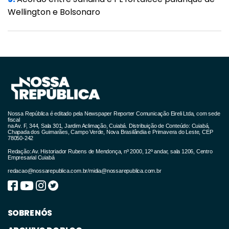
Essa a primeira pesquisa de intenção de voto
Wellington e Bolsonaro
do Datafolha feita desde que o ministro Edson
Fachin, do Supremo Tribunal Federal, anulou
as condenações judiciais do petista, com a
justificativa de que a Justiça Federal em
Curitiba não era o foro competente para as
ações.
Nossa República é editado pela Newspaper Reporter Comunicação Eireli Ltda, com sede
fiscal
na Av. F, 344, Sala 301, Jardim Aclimação, Cuiabá. Distribuição de Conteúdo: Cuiabá,
Chapada dos Guimarães, Campo Verde, Nova Brasilândia e Primavera do Leste, CEP
78050-242
Redação: Av. Historiador Rubens de Mendonça, nº 2000, 12º andar, sala 1206, Centro
Empresarial Cuiabá
redacao@nossarepublica.com.br
/
midia@nossarepublica.com.br
SOBRE NÓS