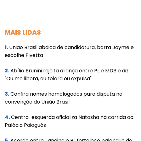
Num eventual segundo turno contra
Bolsonaro, Lula levaria ampla vantagem, com
uma margem de 55% a 32%. Ele receberia a
MAIS LIDAS
maioria dos votos dados a Doria, Ciro e Huck,
enquanto o presidente herdaria a maior fatia
1.
União Brasil abdica de candidatura, barra Jayme e
escolhe Pivetta
dos que optam por Moro, seu ex-ministro da
Justiça e atual desafeto.
2.
Abílio Brunini rejeita aliança entre PL e MDB e diz:
"Ou me libera, ou tolera ou expulsa"
O petista também venceria na segunda etapa
contra Moro (53% a 33%) e Doria (57% a 21%).
3.
Confira nomes homologados para disputa na
convenção do União Brasil
Já Bolsonaro empataria tecnicamente com
Doria, marcando 39%, contra 40% para o
4.
Centro-esquerda oficializa Natasha na corrida ao
tucano. E perderia para Ciro, obtendo 36%,
Palácio Paiaguás
contra 48% para o pedetista.
5.
Acordo entre Janaina e PL fortalece palanque de