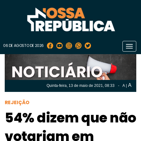
06 DE AGOSTO DE 2026
Toggl
navig
A
Quinta-feira, 13 de
maio
de 2021, 08:33
-
A
|
A
Quinta-feira, 13 de
maio
de 2021, 08h:33
-
|
A
REJEIÇÃO
54% dizem que não
votariam em