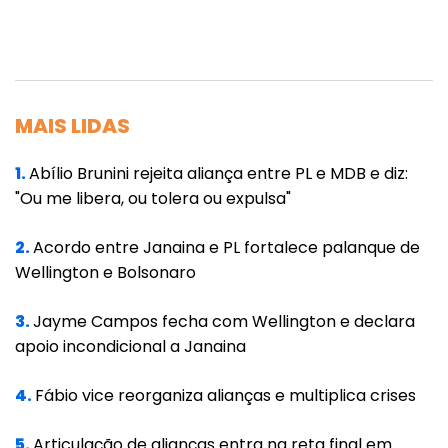
deputados foi o veto 24/2021, parcial aposto
ao projeto de lei complementar nº 01/2021,
que altera a Lei Complementar nº 631, de
31.07.19, que dispõe sobre a remissão e anistia
MAIS LIDAS
de créditos tributários, relativos ao ICMS e
sobre a reinstituição e revogação de
1.
Abílio Brunini rejeita aliança entre PL e MDB e diz:
"Ou me libera, ou tolera ou expulsa"
benefícios fiscais, nos termos da Lei
Complementar Federal nº 160, de 07.08.17, e do
2.
Acordo entre Janaina e PL fortalece palanque de
Convênio ICMS 190/2017, nas hipóteses e
Wellington e Bolsonaro
condições que especifica, bem como sobre
alterações de benefícios fiscais relativos ao
3.
Jayme Campos fecha com Wellington e declara
apoio incondicional a Janaina
ICMS; altera as Leis nº 7.098, de 30.12.98, e nº
7.958, de 25.09.03, e as Leis Complementares
4.
Fábio vice reorganiza alianças e multiplica crises
nº 132, de 22.07.03, e nº 614, de 05.02.19”.
5.
Articulação de alianças entra na reta final em