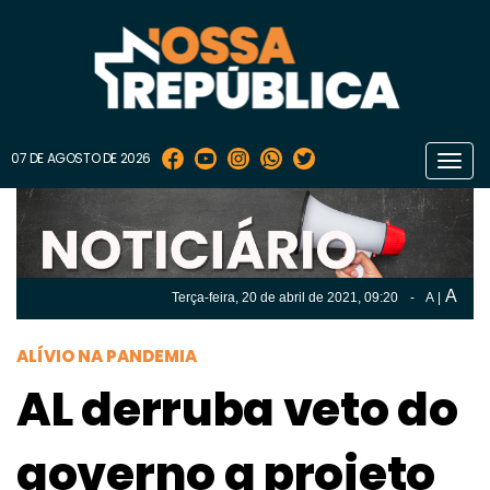
07 DE AGOSTO DE 2026
Toggl
navig
A
Terça-feira, 20 de
abril
de 2021, 09:20
-
A
|
A
Terça-feira, 20 de
abril
de 2021, 09h:20
-
|
A
ALÍVIO NA PANDEMIA
AL derruba veto do
governo a projeto