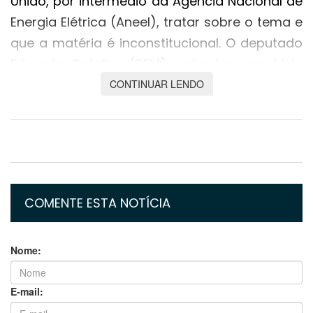
União, por intermédio da Agência Nacional de
Energia Elétrica (Aneel), tratar sobre o tema e
que a matéria é inconstitucional. O deputado
Eduardo Botelho (DEM), primeiro-secretário
da Assembleia, que discutiu o veto em
CONTINUAR LENDO
plenário, garantiu a constitucionalidade da
matéria de autoria das lideranças partidárias,
e encaminhou pela derrubada do veto.
O Projeto que proíbe o corte no fornecimento
de energia elétrica pela Energisa havia sido
COMENTE ESTA NOTÍCIA
aprovado pela Assembleia Legislativa. A
proposta tem como intuito principal fornecer
Nome:
segurança à população mato-grossense
durante a pandemia, que voltou a atingir o
E-mail:
pico de contaminação no Estado.