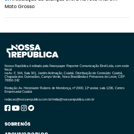
Também foi derrubado pelos deputados o
Mato Grosso
veto 16/2021, veto total aposto ao projeto de
lei nº 842/2019, que institui a obrigatoriedade
de alimentação especial para portadores de
necessidades nutricionais – celíacos,
intolerantes à lactose, diabéticos e outros -
cria o Programa denominado “ALIMENTAÇÃO
INCLUSIVA”, para todos nos estabelecimentos
Nossa República é editado pela Newspaper Reporter Comunicação Eireli Ltda, com sede
fiscal
de ensino das redes pública e privada, de
na Av. F, 344, Sala 301, Jardim Aclimação, Cuiabá. Distribuição de Conteúdo: Cuiabá,
Chapada dos Guimarães, Campo Verde, Nova Brasilândia e Primavera do Leste, CEP
78050-242
autoria do deputado Dr. Eugênio (PSB).
Redação: Av. Historiador Rubens de Mendonça, nº 2000, 12º andar, sala 1206, Centro
Empresarial Cuiabá
redacao@nossarepublica.com.br
/
midia@nossarepublica.com.br
SOBRE NÓS