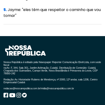
5.
Jayme: "eles têm que respeitar o caminho que vou
tomar"
Nossa República é editado pela Newspaper Reporter Comunicação Eireli Ltda, com sede
fiscal
na Av. F, 344, Sala 301, Jardim Aclimação, Cuiabá. Distribuição de Conteúdo: Cuiabá,
Chapada dos Guimarães, Campo Verde, Nova Brasilândia e Primavera do Leste, CEP
78050-242
Redação: Av. Historiador Rubens de Mendonça, nº 2000, 12º andar, sala 1206, Centro
Empresarial Cuiabá
redacao@nossarepublica.com.br
/
midia@nossarepublica.com.br