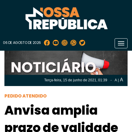
06 DE AGOSTO DE 2026
Toggl
navig
A
Terça-feira, 15 de
junho
de 2021, 01:39
-
A
|
A
Terça-feira, 15 de
junho
de 2021, 01h:39
-
|
A
PEDIDO ATENDIDO
Anvisa amplia
prazo de validade