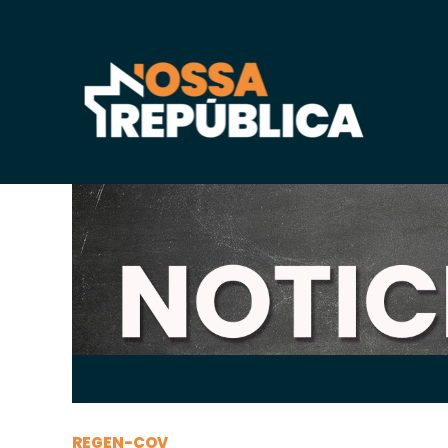
Terça-feira, 13 de
abril
de 2021, 08h:43
-
|
A
A
REGEN-COV