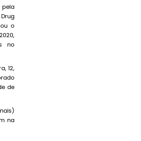
 pela
 Drug
zou o
2020,
s no
, 12,
orado
de de
nais)
am na