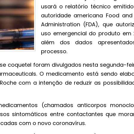
usará o relatório técnico emitido
autoridade americana Food and
Administration (FDA), que autori
uso emergencial do produto em 
além dos dados apresentado
processo.
se coquetel foram divulgados nesta segunda-feira
rmaceuticals. O medicamento está sendo elab
oche com a intenção de reduzir as possibilida
medicamentos (chamados anticorpos monoclo
asos sintomáticos entre contactantes que mor
icadas com o novo coronavírus.