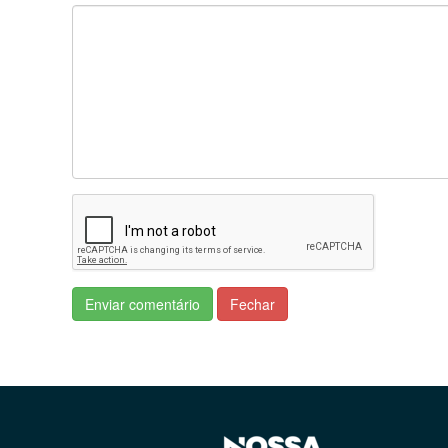
infecção em pessoas expostas ao vírus, 
A diretora adjunta do Instituto de M
medicamento "é mais um reforço para a v
um anticorpo monoclonal, pode gerar ta
ser como uma quimioterapia, mas pode d
ser preciso analisar o benefício para os in
Ela considera que o medicamento "será
problema da pandemia. "Acredito que se
complicações. Talvez seja o caso. É um ref
Enviar comentário
Fechar
A farmacêutica bioquímica e pesquisad
aguardar o resultado consolidado do es
que o medicamento seja inviável fina
medicamento de anticorpos monoclonai
laboratório. Geralmente são medicamento