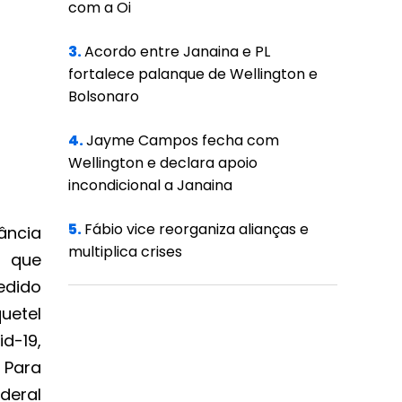
com a Oi
3.
Acordo entre Janaina e PL
fortalece palanque de Wellington e
Bolsonaro
4.
Jayme Campos fecha com
Wellington e declara apoio
incondicional a Janaina
5.
Fábio vice reorganiza alianças e
ância
multiplica crises
u que
edido
uetel
d-19,
 Para
deral