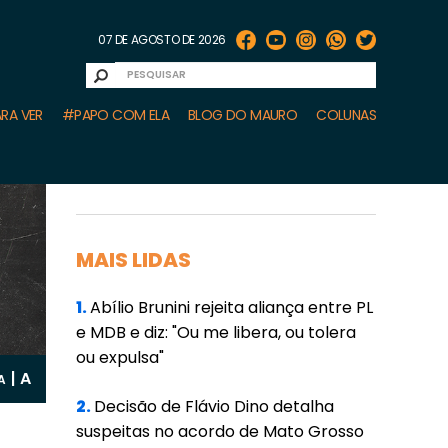
07 DE AGOSTO DE 2026
RA VER
#PAPO COM ELA
BLOG DO MAURO
COLUNAS
MAIS LIDAS
1.
Abílio Brunini rejeita aliança entre PL
e MDB e diz: "Ou me libera, ou tolera
ou expulsa"
A
|
A
2.
Decisão de Flávio Dino detalha
suspeitas no acordo de Mato Grosso