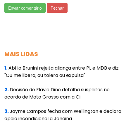
passagens bíblicas dos livros de Zacarias e
Enviar comentário
Fechar
Naum, que fazem parte de um conjunto
conhecido como "profetas menores".
"Estas são as coisas que deveis fazer: Falai a
verdade cada um com o seu próximo;
MAIS LIDAS
executai juízo de verdade e de paz nas
vossas portas", dizem os versículo 16 e 17 do
1.
Abílio Brunini rejeita aliança entre PL e MDB e diz:
capítulo 8 do livro de Zacarias, identificados
"Ou me libera, ou tolera ou expulsa"
nos pergaminhos. "E nenhum de vós pense
mal no seu coração contra o seu próximo,
2.
Decisão de Flávio Dino detalha suspeitas no
acordo de Mato Grosso com a Oi
nem ameis o juramento falso; porque todas
estas são coisas que eu odeio, diz o Senhor."
3.
Jayme Campos fecha com Wellington e declara
apoio incondicional a Janaina
A outra passagem está no capítulo 1 do livro
de Naum, versículos 5 e 6. "Os montes