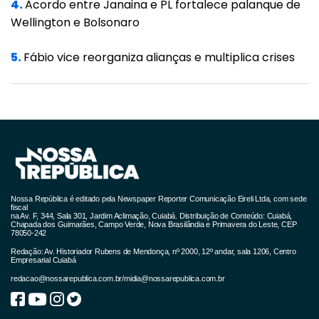
4.
Acordo entre Janaina e PL fortalece palanque de
tremem perante ele, e os outeiros se
Wellington e Bolsonaro
derretem; e a terra se levanta na sua
5.
Fábio vice reorganiza alianças e multiplica crises
presença; e o mundo, e todos os que nele
habitam".
"Quem parará diante do seu furor, e quem
persistirá diante do ardor da sua ira? A sua
cólera se derramou como um fogo, e as
rochas foram por ele derrubadas", continua o
texto bíblico.
Nossa República é editado pela Newspaper Reporter Comunicação Eireli Ltda, com sede
fiscal
na Av. F, 344, Sala 301, Jardim Aclimação, Cuiabá. Distribuição de Conteúdo: Cuiabá,
Chapada dos Guimarães, Campo Verde, Nova Brasilândia e Primavera do Leste, CEP
Outra das descobertas anunciadas nesta
78050-242
terça é o esqueleto de uma criança que, de
Redação: Av. Historiador Rubens de Mendonça, nº 2000, 12º andar, sala 1206, Centro
Empresarial Cuiabá
acordo com as análises, tem mais de 6.000
redacao@nossarepublica.com.br
/
midia@nossarepublica.com.br
anos. De acordo com o jornal Times of Israel,
pesquisadores da Universidade de Tel Aviv