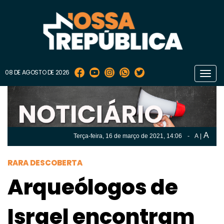
08 DE AGOSTO DE 2026
Toggl
navig
A
Terça-feira, 16 de
março
de 2021, 14:06
-
A
|
A
Terça-feira, 16 de
março
de 2021, 14h:06
-
|
A
RARA DESCOBERTA
Arqueólogos de
Israel encontram