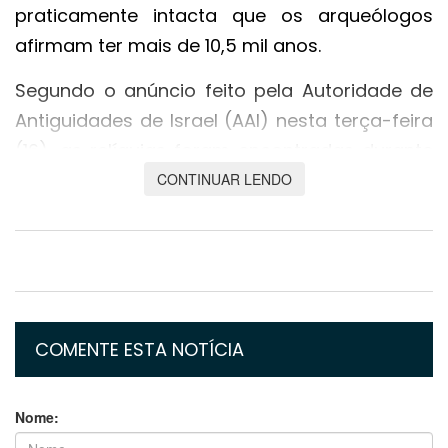
praticamente intacta que os arqueólogos
afirmam ter mais de 10,5 mil anos.
Segundo o anúncio feito pela Autoridade de
Antiguidades de Israel (AAI) nesta terça-feira
(16), as relíquias foram encontradas durante
um levantamento em uma área de
CONTINUAR LENDO
aproximadamente 100 km próxima do Mar
Morto.
Os pergaminhos são como uma nova peça
de quebra-cabeça de um conjunto maior de
textos milenares que foi descoberto entre as
COMENTE ESTA NOTÍCIA
décadas de 1940 e 1950 na mesma região. A
coleção, que ficou conhecida como
Nome:
Manuscritos do Mar Morto, forneceu aos