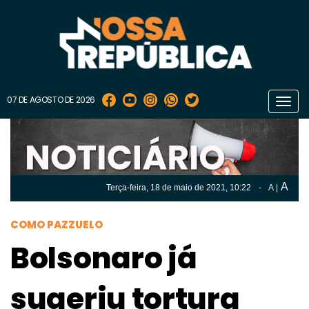
07 DE AGOSTO DE 2026
Toggl
navig
A
Terça-feira, 18 de
maio
de 2021, 10:22
-
A
|
A
Terça-feira, 18 de
maio
de 2021, 10h:22
-
|
A
COMO PAZZUELO
Bolsonaro já
sugeriu tortura