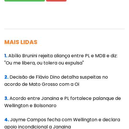
disparou ofensas ao ex-presidente do BC
para o qual sugeriu o pau de arara –técnica
de tortura na qual a pessoa fica suspensa em
um travessão, com braços e pés amarrados,
enquanto sofre golpes e choques elétricos.
MAIS LIDAS
Segundo o então deputado, Lopes, que
1.
Abílio Brunini rejeita aliança entre PL e MDB e diz:
presidiu o BC de janeiro a fevereiro de 1999,
"Ou me libera, ou tolera ou expulsa"
deveria ser forçado a "abrir a boca".
2.
Decisão de Flávio Dino detalha suspeitas no
"Como é que pode um ex-presidente de
acordo de Mato Grosso com a Oi
Banco Central falar que tem o direito de ficar
calado? É um imoral, um sem-vergonha. Ele
3.
Acordo entre Janaina e PL fortalece palanque de
Wellington e Bolsonaro
tinha que ir lá e contar a verdade. Por que o
medo da verdade?", disse.
4.
Jayme Campos fecha com Wellington e declara
apoio incondicional a Janaina
"É um ladrão. Eu não posso falar outra coisa.