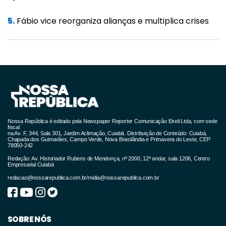
Quer me processar, processe. Ainda bem que
5.
Fábio vice reorganiza alianças e multiplica crises
eu tenho imunidade [parlamentar], tá Ok?",
completou. A entrevista ao apresentador Jair
Marchesini foi ao ar em maio de 1999, cerca
de um mês depois da prisão do economista.
Em sequência de críticas a FHC, o então
parlamentar acusou o tucano de estar
Nossa República é editado pela Newspaper Reporter Comunicação Eireli Ltda, com sede
"tentando abafar" a CPI e falou que o governo
fiscal
na Av. F, 344, Sala 301, Jardim Aclimação, Cuiabá. Distribuição de Conteúdo: Cuiabá,
dele era o "mais corrupto da história do
Chapada dos Guimarães, Campo Verde, Nova Brasilândia e Primavera do Leste, CEP
78050-242
Brasil". "Você fica revoltado. É corrupção em
Redação: Av. Historiador Rubens de Mendonça, nº 2000, 12º andar, sala 1206, Centro
Empresarial Cuiabá
tudo quanto é lugar. É só sacanagem",
redacao@nossarepublica.com.br
/
midia@nossarepublica.com.br
comentou.
Na entrevista, que voltou a circular ainda na
SOBRE NÓS
época da eleição de 2018, o atual titular do