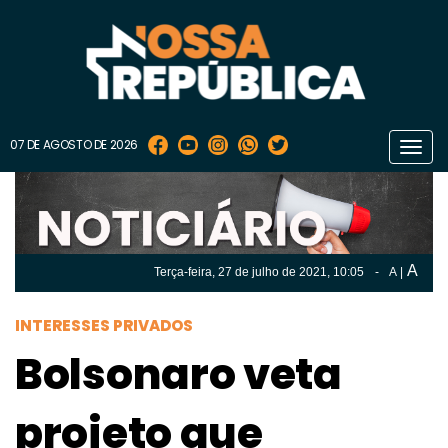
07 DE AGOSTO DE 2026
Toggl
navig
A
Terça-feira, 27 de
julho
de 2021, 10:05
-
A
|
A
Terça-feira, 27 de
julho
de 2021, 10h:05
-
|
A
INTERESSES PRIVADOS
Bolsonaro veta
projeto que