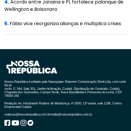
4.
Acordo entre Janaina e PL fortalece palanque de
tratamento da doença. Desse modo, os
Wellington e Bolsonaro
pacientes passariam a ter acesso a remédios
que não têm cobertura das operadoras -
5.
Fábio vice reorganiza alianças e multiplica crises
seria exigido apenas que o medicamento já
fosse aprovado pela Agência Nacional de
Vigilância Sanitária (Anvisa) e de prescrição
médica.
A etapa de análise para inclusão no rol dos
convênios médicos, realizada pela Agência
Nossa República é editado pela Newspaper Reporter Comunicação Eireli Ltda, com sede
Nacional de Saúde Suplementar (ANS), não
fiscal
na Av. F, 344, Sala 301, Jardim Aclimação, Cuiabá. Distribuição de Conteúdo: Cuiabá,
Chapada dos Guimarães, Campo Verde, Nova Brasilândia e Primavera do Leste, CEP
seria mais necessária para a quimioterapia
78050-242
oral. Atualmente, há 59 tratamentos cobertos
Redação: Av. Historiador Rubens de Mendonça, nº 2000, 12º andar, sala 1206, Centro
Empresarial Cuiabá
pela ANS e outros 23, que já têm aval da
redacao@nossarepublica.com.br
/
midia@nossarepublica.com.br
Anvisa, mas não têm oferta garantida pelos
convênios.