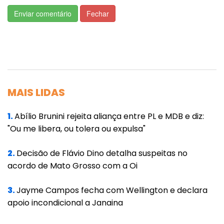
Em nota, a Federação Nacional de Saúde
Enviar comentário
Fechar
Suplementar (FenaSaúde), representante de
15 dos maiores planos nacionais, afirma que
considera a decisão é adequada. “A inclusão
automática prevista no projeto de lei afetaria
um dos pilares do funcionamento da saúde
MAIS LIDAS
suplementar e prejudicaria a sustentabilidade
1.
Abílio Brunini rejeita aliança entre PL e MDB e diz:
de um sistema que assiste mais de 48
"Ou me libera, ou tolera ou expulsa"
milhões de pessoas”, diz.
2.
Decisão de Flávio Dino detalha suspeitas no
Além dos tratamentos orais domiciliares, o
acordo de Mato Grosso com a Oi
projeto de lei previa que os planos
entregassem as medicações em até 48 horas
3.
Jayme Campos fecha com Wellington e declara
após a receita médica, de maneira
apoio incondicional a Janaina
fracionada ou conforme o ciclo de evolução e