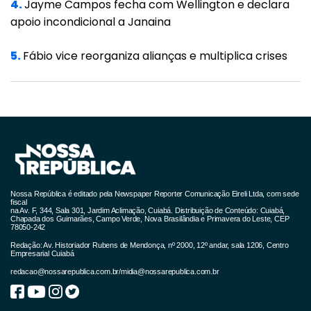
adulto, que está em 321. Com isso, a taxa de
4.
Jayme Campos fecha com Wellington e declara
apoio incondicional a Janaina
ocupação está em 88,79% para UTIs e em
50,31% para enfermarias. Dos 37.429 casos
5.
Fábio vice reorganiza alianças e multiplica crises
confirmados da Covid-19 em Mato Grosso,
16.801 estão em monitoramento e 19.196 estão
recuperados.
Dentre os 10 municípios com maior número de
casos de Covid-19, estão Cuiabá (8.094),
Várzea Grande (2.807), Rondonópolis (2.518),
Nossa República é editado pela Newspaper Reporter Comunicação Eireli Ltda, com sede
Lucas do Rio Verde (2.092), Tangará da Serra
fiscal
na Av. F, 344, Sala 301, Jardim Aclimação, Cuiabá. Distribuição de Conteúdo: Cuiabá,
Chapada dos Guimarães, Campo Verde, Nova Brasilândia e Primavera do Leste, CEP
(1.641), Primavera do Leste (1.420), Sorriso
78050-242
(1.413), Sinop (1.253), Nova Mutum (1.011) e
Redação: Av. Historiador Rubens de Mendonça, nº 2000, 12º andar, sala 1206, Centro
Empresarial Cuiabá
Pontes e Lacerda (792).
redacao@nossarepublica.com.br
/
midia@nossarepublica.com.br
Ministério mantém silêncio