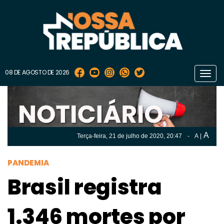
08 DE AGOSTO DE 2026
Toggl
navig
A
Terça-feira, 21 de
julho
de 2020, 20:47
-
A
|
A
Terça-feira, 21 de
julho
de 2020, 20h:47
-
|
A
PANDEMIA
Brasil registra
1.346 mortes por