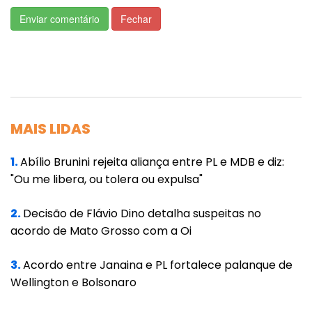
A Secretaria de Estado de Saúde (SES-MT)
Enviar comentário
Fechar
notificou, até a tarde desta terça-feira (21.07),
37.429 casos confirmados da Covid-19 em
Mato Grosso, sendo registrados 1.432 óbitos
em decorrência do coronavírus no Estado e
46 mortes nas últimas 24 horas.
MAIS LIDAS
Foram registradas cerca de 1.756 novas
confirmações de coronavírus no Estado. Entre
1.
Abílio Brunini rejeita aliança entre PL e MDB e diz:
"Ou me libera, ou tolera ou expulsa"
casos confirmados, suspeitos e descartados
para a Covid-19, há 346 internações em UTIs
2.
Decisão de Flávio Dino detalha suspeitas no
públicas e 411 em enfermarias públicas.
acordo de Mato Grosso com a Oi
A área técnica esclareceu que para calcular a
3.
Acordo entre Janaina e PL fortalece palanque de
taxa de ocupação de UTI a equipe considerou
Wellington e Bolsonaro
apenas o número de internações em UTI