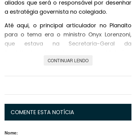
aliados que será o responsável por desenhar
a estratégia governista no colegiado.
Até aqui, o principal articulador no Planalto
para o tema era o ministro Onyx Lorenzoni,
que estava na Secretaria-Geral da
Presidência e foi deslocado para o Ministério
CONTINUAR LENDO
do Trabalho e Previdência, recriado também
nesta quarta.
Ramos e a ministra da Secretaria de Governo,
Flávia Arruda, buscaram ajudar a traçar a
resposta do governo na CPI. Porém, decidiram
se afastar dos assuntos do colegiado por
COMENTE ESTA NOTÍCIA
duas razões. Primeiro, viviam em embate com
Onyx, que queria ter protagonismo. Segundo,
Nome: