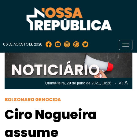
06 DE AGOSTO DE 2026
Toggl
navig
A
Quinta-feira, 29 de
julho
de 2021, 10:26
-
A
|
A
Quinta-feira, 29 de
julho
de 2021, 10h:26
-
|
A
BOLSONARO GENOCIDA
Ciro Nogueira
assume