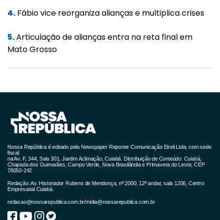
aproximação entre o Planalto e Eduardo
4.
Fábio vice reorganiza alianças e multiplica crises
Braga (MDB-AM), que iniciou a CPI como
integrante do bloco majoritário, o chamado
5.
Articulação de alianças entra na reta final em
Mato Grosso
G7, mas tem assumido posições menos
hostis ao governo.
Segundo interlocutores, Ciro Nogueira deve
ter como prioridade cortejar Braga para o
lado governista.
Senadores governistas da CPI também dizem
Nossa República é editado pela Newspaper Reporter Comunicação Eireli Ltda, com sede
acreditar que Ciro vai aproveitar seu bom
fiscal
na Av. F, 344, Sala 301, Jardim Aclimação, Cuiabá. Distribuição de Conteúdo: Cuiabá,
Chapada dos Guimarães, Campo Verde, Nova Brasilândia e Primavera do Leste, CEP
trânsito com outras bancadas para manter
78050-242
um diálogo mais constante com o grupo
Redação: Av. Historiador Rubens de Mendonça, nº 2000, 12º andar, sala 1206, Centro
Empresarial Cuiabá
majoritário da comissão, discutindo mais
redacao@nossarepublica.com.br
/
midia@nossarepublica.com.br
diretamente votações de requerimentos e