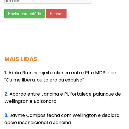
suplências.
Enviar comentário
Fechar
Embora haja dois vice-líderes do governo –
Rogério e Mello–, a avaliação é que a
composição não favorece o Planalto. O
catarinense é um senador mais discreto,
enquanto Heinze e Girão são vistos como
MAIS LIDAS
folclóricos, usando boa parte das falas nas
sessões para defender tratamentos
1.
Abílio Brunini rejeita aliança entre PL e MDB e diz:
"Ou me libera, ou tolera ou expulsa"
ineficazes para a Covid-19.
De acordo com aliados, o foco imediato da
2.
Acordo entre Janaina e PL fortalece palanque de
Wellington e Bolsonaro
ação de Ciro deve ser tentar reequilibrar a
composição de forças na CPI.
3.
Jayme Campos fecha com Wellington e declara
apoio incondicional a Janaina
A avaliação é que há espaço para uma