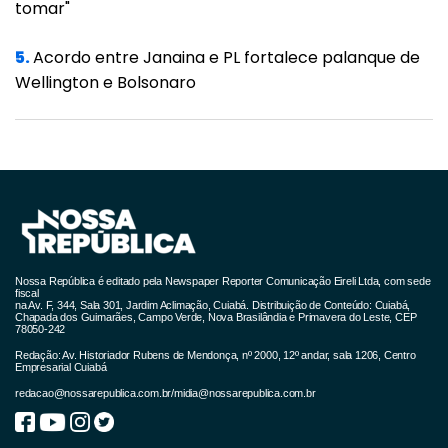
tomar"
CUIABÁ 2x2 CEARÁ
5.
Acordo entre Janaina e PL fortalece palanque de
Local: Arena Pantanal, em Cuiabá-MT
Wellington e Bolsonaro
Hora: 18h15 (horário de Brasília)
Árbitro: Edina Alves Batista (SP)
Auxiliares: Neuza Ines Back (SP) e Leila Naiara
Moreira da Cruz (DF)
Cartões amarelos: Pepê (Cuiabá), duas vezes;
Nossa República é editado pela Newspaper Reporter Comunicação Eireli Ltda, com sede
fiscal
na Av. F, 344, Sala 301, Jardim Aclimação, Cuiabá. Distribuição de Conteúdo: Cuiabá,
Jorginho (Ceará) e Jael (Ceará)
Chapada dos Guimarães, Campo Verde, Nova Brasilândia e Primavera do Leste, CEP
78050-242
Cartões vermelhos: Pepê (Cuiabá)
Redação: Av. Historiador Rubens de Mendonça, nº 2000, 12º andar, sala 1206, Centro
Empresarial Cuiabá
redacao@nossarepublica.com.br
/
midia@nossarepublica.com.br
Gols: Elton (Cuiabá), aos 25 do primeiro
tempo; Rick (Ceará), aos 11 do segundo