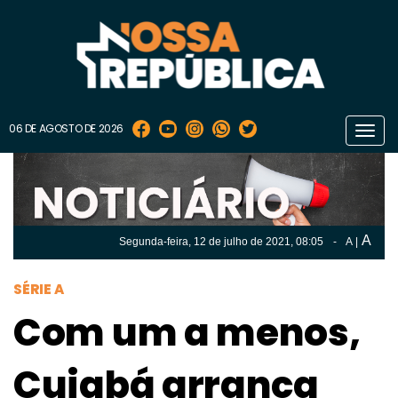
06 DE AGOSTO DE 2026
Toggl
navig
A
Segunda-feira, 12 de
julho
de 2021, 08:05
-
A
|
A
Segunda-feira, 12 de
julho
de 2021, 08h:05
-
|
A
SÉRIE A
Com um a menos,
Cuiabá arranca