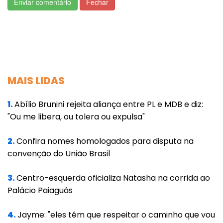
Enviar comentário
Fechar
CUIABÁ
Walter; João Lucas, Marllon, Paulão e Uendel
(Lucas Hernández); Uillian Correia (Rafael
Gava), Pepê, Felipe Marques (Auremir) e
Clayson; Danilo Gomes (Guilherme Pato) e
MAIS LIDAS
Elton (Jenison). Técnico: Jorginho.
1.
Abílio Brunini rejeita aliança entre PL e MDB e diz:
CEARÁ
"Ou me libera, ou tolera ou expulsa"
Richard; Buiú, Messias, Gabriel Lacerda e
2.
Confira nomes homologados para disputa na
Bruno Pacheco; Fernando Sobral, Marlon
convenção do União Brasil
(Vina) e Jorginho (Lima); Mendoza, Rick (Yoni
3.
Centro-esquerda oficializa Natasha na corrida ao
González) e Jael (Pedro Naressi). Técnico:
Palácio Paiaguás
Guto Ferreira.
4.
Jayme: "eles têm que respeitar o caminho que vou
FICHA TÉCNICA