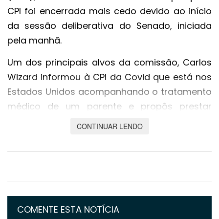
CPI foi encerrada mais cedo devido ao início
da sessão deliberativa do Senado, iniciada
pela manhã.
Um dos principais alvos da comissão, Carlos
Wizard informou à CPI da Covid que está nos
Estados Unidos acompanhando o tratamento
médico de um parente e propôs prestar
depoimento de forma remota, o que não foi
CONTINUAR LENDO
aprovado pelos membros da comissão.
O empresário também foi ao STF (Supremo
Tribunal Federal) com pedido para
permanecer em silêncio durante a sessão, o
que foi concedido pelo ministro Luís Roberto
COMENTE ESTA NOTÍCIA
Barroso.