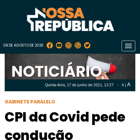
08 DE AGOSTO DE 2026
Toggl
navig
A
Quinta-feira, 17 de
junho
de 2021, 13:27
-
A
|
A
Quinta-feira, 17 de
junho
de 2021, 13h:27
-
|
A
GABINETE PARALELO
CPI da Covid pede
condução