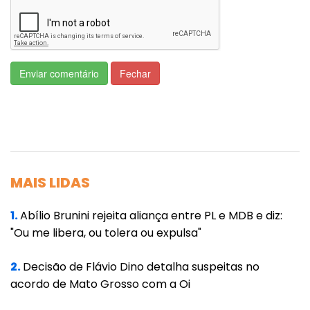
aos 14 integrantes do grupo de
assessoramento ao presidente para temas
ligados à pandemia e com defesa de teses
negacionistas.
Enviar comentário
Fechar
Por meses, ao largo do Ministério da Saúde,
médicos, atuais e ex-assessores palacianos,
um empresário bilionário e até um
congressista desprezaram a importância da
MAIS LIDAS
vacina e enalteceram, em sintonia com
Bolsonaro, a defesa de medicamentos sem
1.
Abílio Brunini rejeita aliança entre PL e MDB e diz:
eficácia comprovada contra a Covid.
"Ou me libera, ou tolera ou expulsa"
Como o jornal Folha de S.Paulo mostrou, o
2.
Decisão de Flávio Dino detalha suspeitas no
gabinete paralelo participou de ao menos 24
acordo de Mato Grosso com a Oi
reuniões no Palácio do Planalto e no Palácio