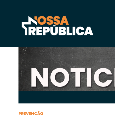
Terça-feira, 14 de
outubro
de 2025, 08h:51
-
|
A
PREVENÇÃO