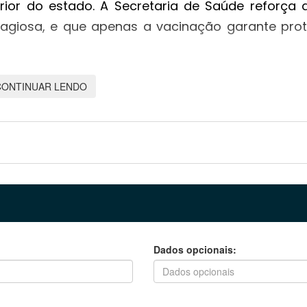
ior do estado. A Secretaria de Saúde reforça 
giosa, e que apenas a vacinação garante pro
o disponíveis vacinas que previnem outras do
CONTINUAR LENDO
elite, hepatites, febre amarela, HPV e influenza,
roveitem a data para verificar o esquema vaci
etende elevar os índices de cobertura vacinal
forçar a confiança da população na imunização
coletiva.
Dados opcionais: