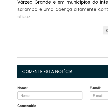
Várzea Grande e em municípios do inter
sarampo é uma doença altamente conta
eficaz.
Além da dose contra o sarampo, estarã
graves, como catapora (varicela), poliomi
outras. A recomendação é que todos ap
colocar as doses em dia.
Com o Dia D, a Prefeitura de Cuiabá pr
sofreram queda nos últimos anos, e re
COMENTE ESTA NOTÍCIA
instrumento de saúde pública e proteção 
Nome:
E-mail:
Comentário: