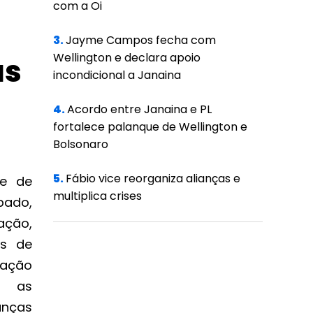
com a Oi
3.
Jayme Campos fecha com
Wellington e declara apoio
as
incondicional a Janaina
4.
Acordo entre Janaina e PL
fortalece palanque de Wellington e
Bolsonaro
5.
Fábio vice reorganiza alianças e
de de
multiplica crises
bado,
ação,
as de
 ação
r as
anças