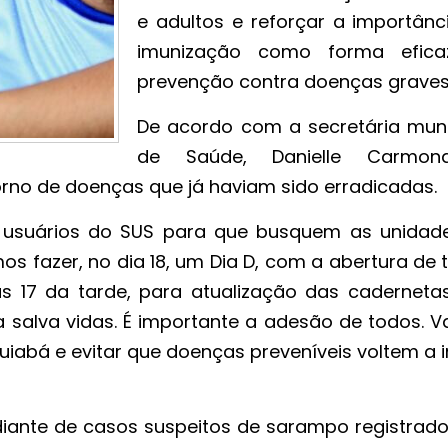
e adultos e reforçar a importânc
imunização como forma efic
prevenção contra doenças graves
De acordo com a secretária muni
de Saúde, Danielle Carmon
torno de doenças que já haviam sido erradicadas.
s usuários do SUS para que busquem as unidad
os fazer, no dia 18, um Dia D, com a abertura de
 17 da tarde, para atualização das caderneta
a salva vidas. É importante a adesão de todos. 
abá e evitar que doenças preveníveis voltem a in
diante de casos suspeitos de sarampo registrad