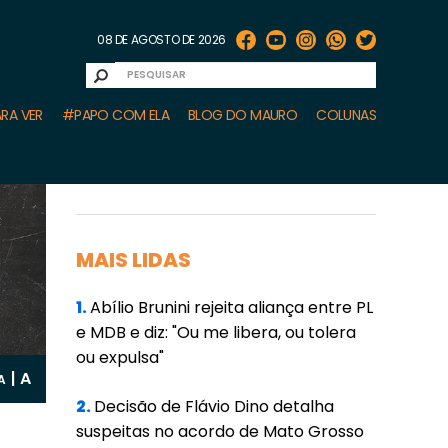
08 DE AGOSTO DE 2026
RA VER
#PAPO COM ELA
BLOG DO MAURO
COLUNAS
MAIS LIDAS
1.
Abílio Brunini rejeita aliança entre PL
e MDB e diz: "Ou me libera, ou tolera
ou expulsa"
A
|
A
2.
Decisão de Flávio Dino detalha
suspeitas no acordo de Mato Grosso