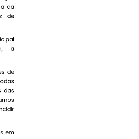
ia da
az de
.
cipal
a, a
es de
 todas
s das
Vamos
cidir
os em