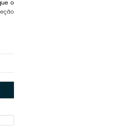
que o
teção
enças
 entre
nal e
, que
 como