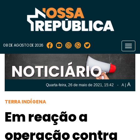
08 DE AGOSTO DE 2026
Toggl
navig
A
Quarta-feira, 26 de
maio
de 2021, 15:42
-
A
|
A
Quarta-feira, 26 de
maio
de 2021, 15h:42
-
|
A
TERRA INDÍGENA
Em reação a
operação contra