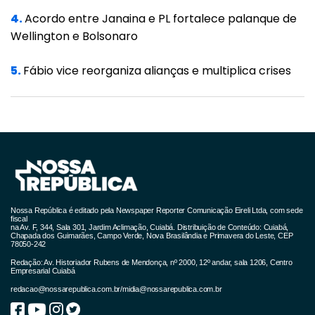
vezes da
4.
Acordo entre Janaina e PL fortalece palanque de
região de
Wellington e Bolsonaro
5.
Fábio vice reorganiza alianças e multiplica crises
Jacareacanga para se proteger.
Envolvido com a mineração ilegal, Adonias
Kaba Munduruku é apontado como o
responsável pelo ataque.
Em agosto do ano passado, ele foi um dos
Nossa República é editado pela Newspaper Reporter Comunicação Eireli Ltda, com sede
sete mundurukus que embarcaram em um
fiscal
na Av. F, 344, Sala 301, Jardim Aclimação, Cuiabá. Distribuição de Conteúdo: Cuiabá,
Chapada dos Guimarães, Campo Verde, Nova Brasilândia e Primavera do Leste, CEP
voo da FAB (Força Aérea Brasileira) de
78050-242
Jacareacanga a Brasília, para se reunir com o
Redação: Av. Historiador Rubens de Mendonça, nº 2000, 12º andar, sala 1206, Centro
Empresarial Cuiabá
governo sobre a legalização da mineração
redacao@nossarepublica.com.br
/
midia@nossarepublica.com.br
ilegal em terras indígenas, em encontros sem