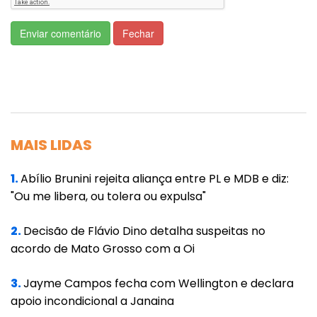
criminosa, exploração ilegal de matéria-
Enviar comentário
Fechar
prima pertencente a União e delito contra o
meio ambiente.
Nos últimos
anos, Maria
Leusa tem
MAIS LIDAS
recebido
diversas
1.
Abílio Brunini rejeita aliança entre PL e MDB e diz:
"Ou me libera, ou tolera ou expulsa"
ameaças de
morte por sua
2.
Decisão de Flávio Dino detalha suspeitas no
oposição ao
acordo de Mato Grosso com a Oi
garimpo, e já
teve de sair
3.
Jayme Campos fecha com Wellington e declara
apoio incondicional a Janaina
algumas