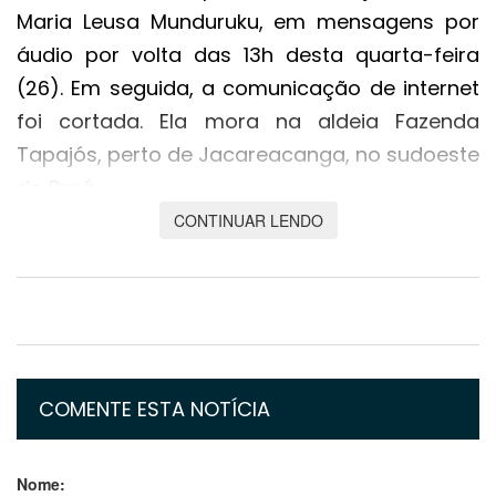
Maria Leusa Munduruku, em mensagens por
áudio por volta das 13h desta quarta-feira
(26). Em seguida, a comunicação de internet
foi cortada. Ela mora na aldeia Fazenda
Tapajós, perto de Jacareacanga, no sudoeste
do Pará.
CONTINUAR LENDO
Imagens mostram a casa de Maria Leusa
destruída pelo fogo e, em foto tirada do outro
lado do rio Tapajós, é possível ver ao longe a
coluna de fumaça saindo da aldeia.
A Terra Indígena Munduruku é alvo de uma
COMENTE ESTA NOTÍCIA
grande operação contra garimpo envolvendo
agentes da Polícia Federal, do Exército, da
Nome:
Força Nacional e do Ibama.