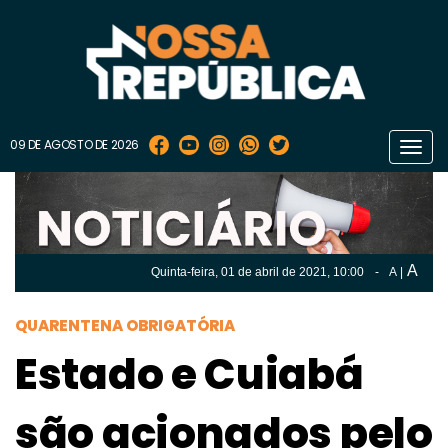
09 DE AGOSTO DE 2026
Toggl
navig
A
Quinta-feira, 01 de
abril
de 2021, 10:00
-
A
|
A
Quinta-feira, 01 de
abril
de 2021, 10h:00
-
|
A
QUARENTENA OBRIGATÓRIA
Estado e Cuiabá
são acionados pelo