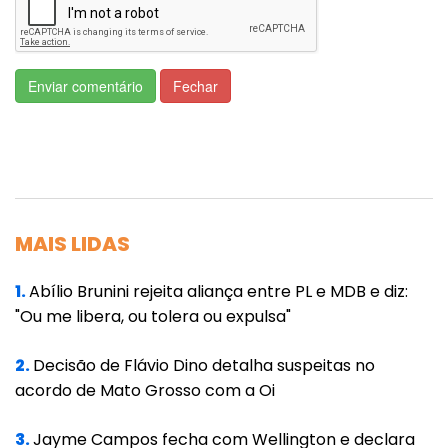
medidas' até agora estabelecidas pelos
governos estadual e da capital. A situação é
ainda mais grave com a chegada da Semana
Enviar comentário
Fechar
Santa e com as aglomerações religiosas que
daí advém, autorizadas pelo Governo do
Estado e Município de Cuiabá”, alertou o
promotor de Justiça, em um trecho da ação.
Alexandre Guedes cita que nesta quarta-feira
MAIS LIDAS
o Sindicato dos Hospitais Particulares de
Cuiabá encaminhou ofício ao MPMT alertando
1.
Abílio Brunini rejeita aliança entre PL e MDB e diz:
"Ou me libera, ou tolera ou expulsa"
que 100% dos leitos de Unidade de Terapia
Intensiva (UTI) da rede privada para a Covid
2.
Decisão de Flávio Dino detalha suspeitas no
estão ocupados. “O sistema público e privado
acordo de Mato Grosso com a Oi
de atendimento a pacientes acometidos pela
COVID-19 é limitado e está em colapso, não
3.
Jayme Campos fecha com Wellington e declara