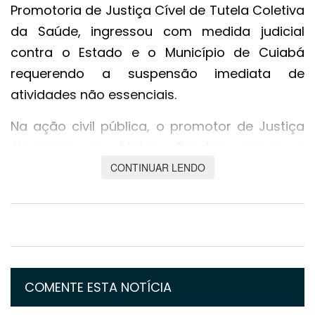
Promotoria de Justiça Cível de Tutela Coletiva
da Saúde, ingressou com medida judicial
contra o Estado e o Município de Cuiabá
requerendo a suspensão imediata de
atividades não essenciais.
Na ação civil pública, o promotor de Justiça
Alexandre de Matos Guedes requer a
concessão de medida liminar para obrigar os
CONTINUAR LENDO
requeridos a editarem decretos suspendendo
as atividades não essenciais por 14 dias,
podendo o período ser prorrogado em caso
de manutenção da atual situação
epidemiológica.
COMENTE ESTA NOTÍCIA
Em relação ao Estado, o Ministério Público