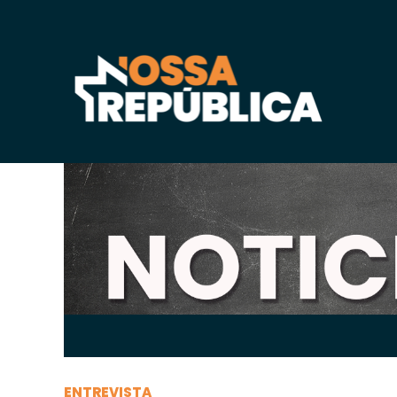
Domingo, 04 de
abril
de 2021, 09h:41
-
|
A
A
ENTREVISTA