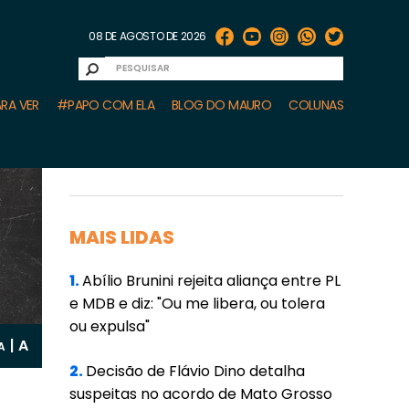
08 DE AGOSTO DE 2026
RA VER
#PAPO COM ELA
BLOG DO MAURO
COLUNAS
MAIS LIDAS
1.
Abílio Brunini rejeita aliança entre PL
e MDB e diz: "Ou me libera, ou tolera
ou expulsa"
A
|
A
2.
Decisão de Flávio Dino detalha
suspeitas no acordo de Mato Grosso