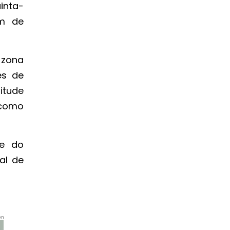
inta-
km de
 zona
es de
itude
 como
te do
al de
on