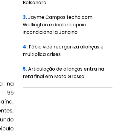
Bolsonaro
3.
Jayme Campos fecha com
Wellington e declara apoio
incondicional a Janaina
4.
Fábio vice reorganiza alianças e
multiplica crises
5.
Articulação de alianças entra na
reta final em Mato Grosso
ça na
eu 96
aína,
entes,
fundo
ículo