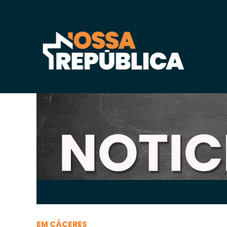
Sexta-feira, 29 de
outubro
de 2021, 10h:22
-
|
A
EM CÁCERES