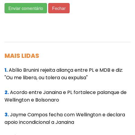
“O objetivo do governo é, além de garantir
Enviar comentário
Fechar
melhorias para manter o padrão e a
infraestrutura da nossa rede, melhorar a
qualidade de trabalho dos professores e a
aprendizagem dos estudantes”, afirma Alan
Porto.
MAIS LIDAS
Mudanças
1.
Abílio Brunini rejeita aliança entre PL e MDB e diz:
Pelo novo decreto, os repasses para o PDE
"Ou me libera, ou tolera ou expulsa"
serão feitos pela secretaria de Estado de
2.
Acordo entre Janaina e PL fortalece palanque de
Educação (Seduc-MT) aos Conselhos
Wellington e Bolsonaro
Deliberativos da Comunidade Escolar (CDCL)
em duas parcelas e não mais em quatro.
3.
Jayme Campos fecha com Wellington e declara
apoio incondicional a Janaina
Estes recursos são utilizados pelas unidades