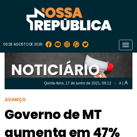
06 DE AGOSTO DE 2026
Toggl
navig
A
Quinta-feira, 17 de
junho
de 2021, 09:12
-
A
|
A
Quinta-feira, 17 de
junho
de 2021, 09h:12
-
|
A
AVANÇO
Governo de MT
aumenta em 47%