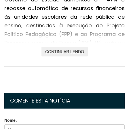
repasse automático de recursos financeiros
às unidades escolares da rede pública de
ensino, destinados à execução do Projeto
Político Pedagógico (PPP) e ao Programa de
Desenvolvimento da Escola (PDE). Há mais de
sete anos o valor não era atualizado.
CONTINUAR LENDO
O Decreto nº 972 foi publicado no Diário
Oficial do Estado que circulou nesta quarta-
feira (16.06).
Este é o segundo reajuste em repasses para
COMENTE ESTA NOTÍCIA
as escolas estaduais em junho. No dia 9 deste
mês, circulou o decreto que aumentou em
mais de 100% o valor destinado à
Nome: