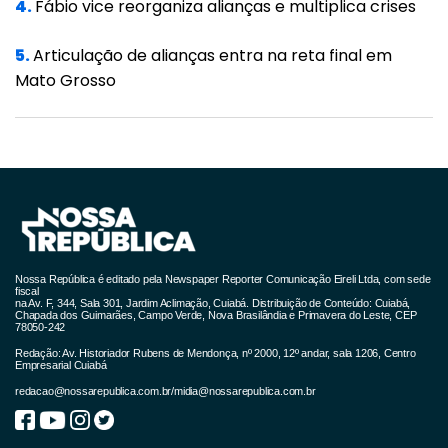
escolares para aquisição de materiais de
4.
Fábio vice reorganiza alianças e multiplica crises
escritório e limpeza, para pagamento de
5.
Articulação de alianças entra na reta final em
diárias, pagamento de tributos, tarifas,
Mato Grosso
faturas de telefone, água, entre outros.
As escolas vão receber de acordo com o
número de matrículas inseridas no SigEduca.
Por exemplo, escolas que atendem até 100
alunos e recebiam R$ 10.800,00 divididos em 4
parcelas, vão receber R$ 15.882,48 em duas
Nossa República é editado pela Newspaper Reporter Comunicação Eireli Ltda, com sede
parcelas.
fiscal
na Av. F, 344, Sala 301, Jardim Aclimação, Cuiabá. Distribuição de Conteúdo: Cuiabá,
Chapada dos Guimarães, Campo Verde, Nova Brasilândia e Primavera do Leste, CEP
78050-242
Se a escola atende de 101 a 200 estudantes,
Redação: Av. Historiador Rubens de Mendonça, nº 2000, 12º andar, sala 1206, Centro
os recursos passam de R$ 16.600,00 para R$
Empresarial Cuiabá
24.411,96.
redacao@nossarepublica.com.br
/
midia@nossarepublica.com.br
Para as escolas que possuem mais de 801