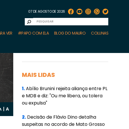
07 DE AGOSTO DE 2026
RA VER
#PAPO COM ELA
BLOG DO MAURO
COLUNAS
MAIS LIDAS
1.
Abílio Brunini rejeita aliança entre PL
e MDB e diz: "Ou me libera, ou tolera
ou expulsa"
A
|
A
2.
Decisão de Flávio Dino detalha
suspeitas no acordo de Mato Grosso