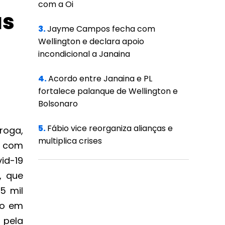
com a Oi
as
3.
Jayme Campos fecha com
Wellington e declara apoio
incondicional a Janaina
4.
Acordo entre Janaina e PL
fortalece palanque de Wellington e
Bolsonaro
5.
Fábio vice reorganiza alianças e
roga,
multiplica crises
s com
id-19
, que
5 mil
ito em
 pela