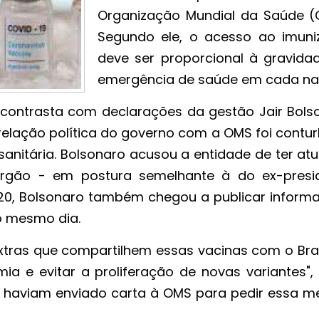
Organização Mundial da Saúde (
Segundo ele, o acesso ao imuni
deve ser proporcional à gravida
emergência de saúde em cada na
ontrasta com declarações da gestão Jair Bols
relação política do governo com a OMS foi contu
sanitária. Bolsonaro acusou a entidade de ter at
órgão - em postura semelhante à do ex-presi
20, Bolsonaro também chegou a publicar inform
o mesmo dia.
xtras que compartilhem essas vacinas com o Bras
a e evitar a proliferação de novas variantes", 
á haviam enviado carta à OMS para pedir essa 