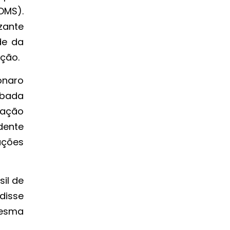
OMS).
zante
de da
ção.
onaro
rbada
uação
dente
ações
il de
disse
mesma