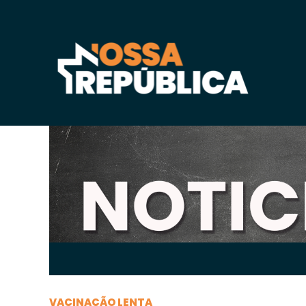
Sábado, 01 de
maio
de 2021, 07h:44
-
|
A
A
VACINAÇÃO LENTA