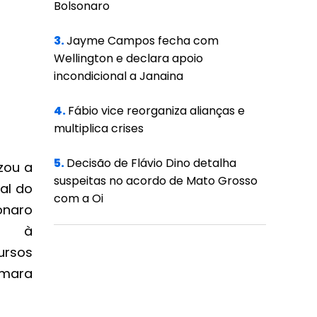
Bolsonaro
3.
Jayme Campos fecha com
Wellington e declara apoio
incondicional a Janaina
4.
Fábio vice reorganiza alianças e
multiplica crises
5.
Decisão de Flávio Dino detalha
izou a
suspeitas no acordo de Mato Grosso
cal do
com a Oi
naro
io à
ursos
âmara