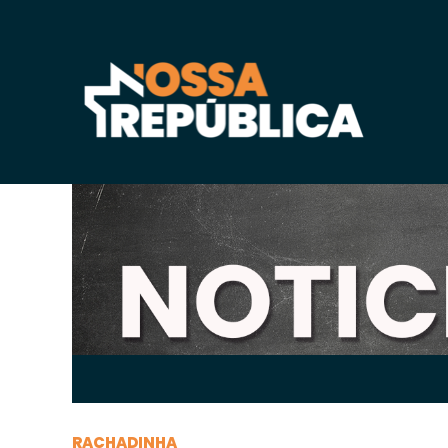
Quarta-feira, 01 de
setembro
de 2021, 08h:35
-
RACHADINHA