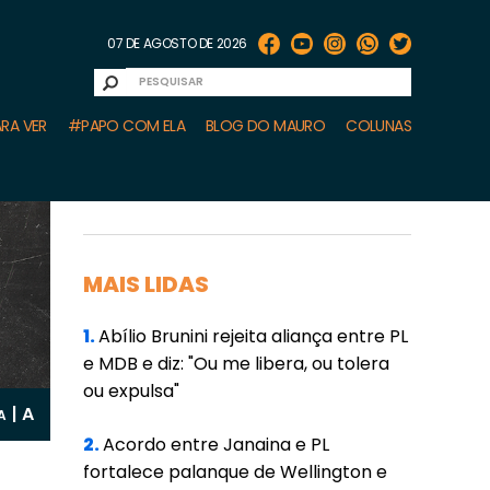
07 DE AGOSTO DE 2026
RA VER
#PAPO COM ELA
BLOG DO MAURO
COLUNAS
MAIS LIDAS
1.
Abílio Brunini rejeita aliança entre PL
e MDB e diz: "Ou me libera, ou tolera
ou expulsa"
A
|
A
2.
Acordo entre Janaina e PL
fortalece palanque de Wellington e