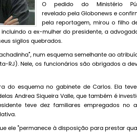
O pedido do Ministério Púb
revelado pela Globonews e confi
pela reportagem, mirou o filho de
incluindo a ex-mulher do presidente, a advogad
seus sigilos quebrados.
 "rachadinha", num esquema semelhante ao atribuí
ta-RJ). Nele, os funcionários são obrigados a de
ra do esquema no gabinete de Carlos. Ela teve
as Andrea Siqueira Valle, que também é invest
esidente teve dez familiares empregados no a
ativa.
ue ele "permanece à disposição para prestar qua