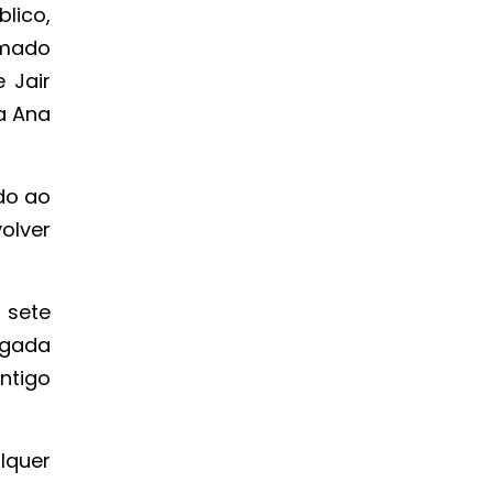
lico,
rmado
 Jair
a Ana
do ao
volver
 sete
igada
ntigo
lquer