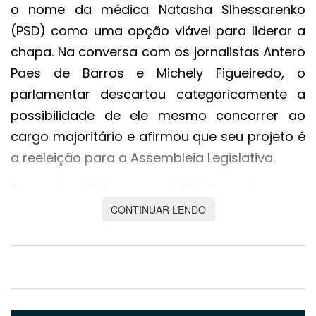
o nome da médica Natasha Slhessarenko
(PSD) como uma opção viável para liderar a
chapa. Na conversa com os jornalistas Antero
Paes de Barros e Michely Figueiredo, o
parlamentar descartou categoricamente a
possibilidade de ele mesmo concorrer ao
cargo majoritário e afirmou que seu projeto é
a reeleição para a Assembleia Legislativa.
Segundo Lúdio, a definição de uma
candidatura com antecedência é
CONTINUAR LENDO
fundamental para evitar o que ele classificou
como um erro estratégico ocorrido no último
pleito. "Em 2022, nós cometemos o erro de só
tomar a decisão no finalzinho de junho, a