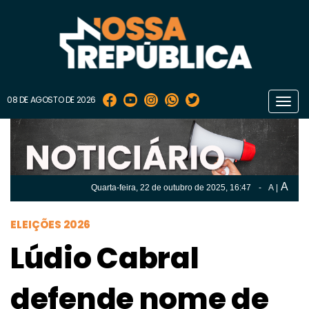
08 DE AGOSTO DE 2026
Toggl
navig
A
Quarta-feira, 22 de
outubro
de 2025, 16:47
-
A
|
A
Quarta-feira, 22 de
outubro
de 2025, 16h:47
-
|
A
ELEIÇÕES 2026
Lúdio Cabral
defende nome de