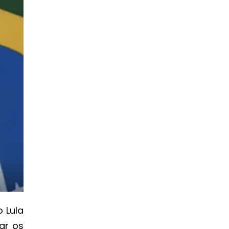
o Lula
ar os