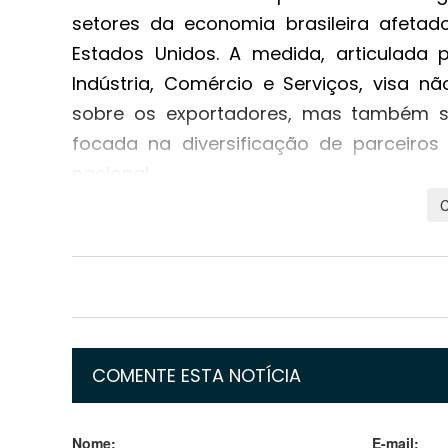
setores da economia brasileira afetad
Estados Unidos. A medida, articulada 
Indústria, Comércio e Serviços, visa n
sobre os exportadores, mas também sin
focada na diversificação de parceiros
nacional.
Durante o evento, que contou com a p
empresariais, o presidente Lula refuto
governo norte-americano para as sanç
rechaçou o que classificou como uma ten
especialmente no que tange ao andam
estratégia do governo brasileiro se des
COMENTE ESTA NOTÍCIA
financeiro para que as empresas
simultaneamente, acelerar uma ofensiva 
Nome:
E-mail: