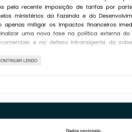
os pela recente imposição de tarifas por part
pelos ministérios da Fazenda e do Desenvolvim
ão apenas mitigar os impactos financeiros imed
alizar uma nova fase na política externa do 
 comerciais e na defesa intransigente da sobe
CONTINUAR LENDO
resença de ministros, parlamentares e lider
u veementemente as justificativas apresentadas
ões. Ele desqualificou os argumentos econômi
tativa de ingerência nos assuntos internos do Br
ento de processos judiciais na Suprema Cor
dobrará em duas frentes principais: oferecer su
 nacionais mantenham sua competitividad
diplomática e comercial para abrir e consolidar 
Dados opcionais: