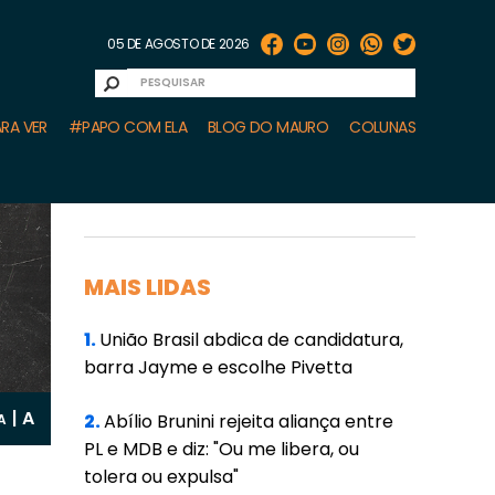
05 DE AGOSTO DE 2026
RA VER
#PAPO COM ELA
BLOG DO MAURO
COLUNAS
MAIS LIDAS
1.
União Brasil abdica de candidatura,
barra Jayme e escolhe Pivetta
A
|
2.
Abílio Brunini rejeita aliança entre
A
PL e MDB e diz: "Ou me libera, ou
tolera ou expulsa"