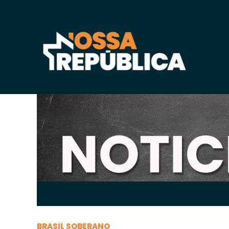
Quarta-feira, 13 de
agosto
de 2025, 12h:50
-
|
A
BRASIL SOBERANO