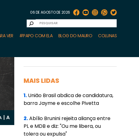
06 DE AGOSTO DE 2026
RA VER
#PAPO COM ELA
BLOG DO MAURO
COLUNAS
MAIS LIDAS
1.
União Brasil abdica de candidatura,
barra Jayme e escolhe Pivetta
A
|
2.
Abílio Brunini rejeita aliança entre
A
PL e MDB e diz: "Ou me libera, ou
tolera ou expulsa"