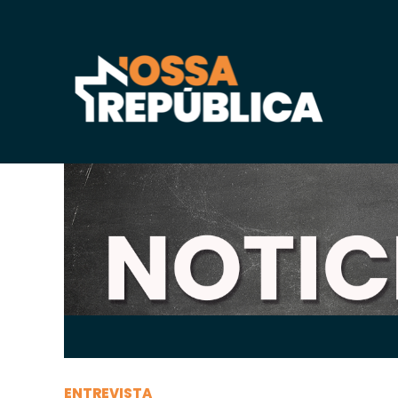
Terça-feira, 18 de
junho
de 2024, 17h:30
-
|
A
A
ENTREVISTA