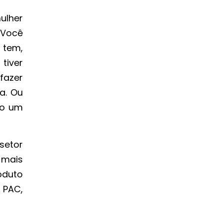
lher
 Você
 tem,
tiver
fazer
a. Ou
do um
setor
 mais
oduto
 PAC,