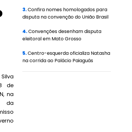
o
3.
Confira nomes homologados para
disputa na convenção do União Brasil
4.
Convenções desenham disputa
eleitoral em Mato Grosso
5.
Centro-esquerda oficializa Natasha
na corrida ao Palácio Paiaguás
Silva
18 de
N, na
o da
misso
verno