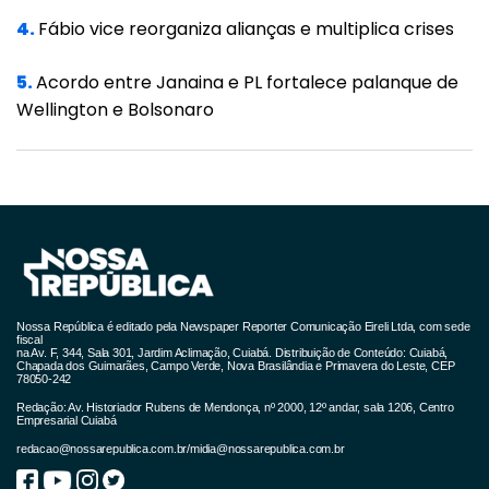
de março está com avaliação suspensa
4.
Fábio vice reorganiza alianças e multiplica crises
desde o dia 27. Em tese, a Anvisa teria sete
dias úteis para avaliar o pedido. No entanto,
5.
Acordo entre Janaina e PL fortalece palanque de
Wellington e Bolsonaro
por falta de documentos considerados
importantes pela agência, a avaliação não
teve prosseguimento.
No dia 1º de abril, novos documentos foram
enviados pela União Química, mas a Anvisa
alertou que alguns itens necessários seguem
pendentes. Desta forma, a suspensão segue
Nossa República é editado pela Newspaper Reporter Comunicação Eireli Ltda, com sede
fiscal
sem prazo para ser interrompida.
na Av. F, 344, Sala 301, Jardim Aclimação, Cuiabá. Distribuição de Conteúdo: Cuiabá,
Chapada dos Guimarães, Campo Verde, Nova Brasilândia e Primavera do Leste, CEP
78050-242
Além de Mato Grosso, outros 8 estados
Redação: Av. Historiador Rubens de Mendonça, nº 2000, 12º andar, sala 1206, Centro
Empresarial Cuiabá
fizeram pedidos de importação da Sputnik V
redacao@nossarepublica.com.br
/
midia@nossarepublica.com.br
à Anvisa. São eles Acre, Bahia, Ceará,