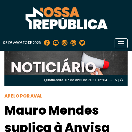
08 DE AGOSTO DE 2026
Toggl
navig
A
Quarta-feira, 07 de
abril
de 2021, 05:04
-
A
|
A
Quarta-feira, 07 de
abril
de 2021, 05h:04
-
|
A
APELO POR AVAL
Mauro Mendes
suplica à Anvisa