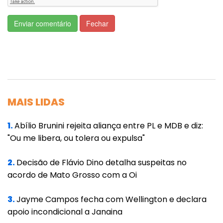
Mauro Mendes ressaltou que só inseriu Mato
Enviar comentário
Fechar
Grosso na articulação nacional pela compra
do imunizante russo porque percebeu, pela
mídia innternacional, que pelo menos 50
países utilizam o medicamento na luta contra
a Covid-19. A Sputnik V possui eficácia
MAIS LIDAS
comprovada de 91,6%.
1.
Abílio Brunini rejeita aliança entre PL e MDB e diz:
"Precisamos é disso. Por favor nos ajude,
"Ou me libera, ou tolera ou expulsa"
compramos, temos dinheiro para comprar,
precisamos disso para salvar vidas no nosso
2.
Decisão de Flávio Dino detalha suspeitas no
acordo de Mato Grosso com a Oi
país".
A solicitação de uso emergencial da Sputnik V
3.
Jayme Campos fecha com Wellington e declara
apoio incondicional a Janaina
foi protocolada pela União Química no dia 26