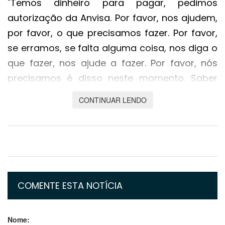
"Temos dinheiro para pagar, pedimos
autorização da Anvisa. Por favor, nos ajudem,
por favor, o que precisamos fazer. Por favor,
se erramos, se falta alguma coisa, nos diga o
que fazer, nos ajude a fazer. Por favor, nós
precisamos é disso neste momento. Saber
objetivamente o que precisamos fazer para
CONTINUAR LENDO
colocar mais essas doses aqui no nosso
país", suplicou o governador.
A negociação para a compra das vacinas
partiu da articulação feita pelo Fórum de
Governadores da Amazônia Legal, do qual
COMENTE ESTA NOTÍCIA
Mato Grosso faz parte, e do Consórcio
Nordeste, que atuaram em conjunto para o
Nome:
acesso ao imunizante.