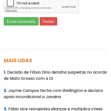
A reabertura, segundo ela, foi resultado direto
das ações de fiscalização e das denúncias
encaminhadas ao Ministério Público. “Nós
Enviar comentário
Fechar
entramos nos escombros do Restaurante
Popular e mostramos em vídeo a destruição
de um patrimônio público que estava pronto
e funcionando”, recordou a vereadora.
Ela detalhou que equipamentos foram
MAIS LIDAS
danificados durante o período de abandono.
1.
Decisão de Flávio Dino detalha suspeitas no acordo
“O elevador, por exemplo, custou R$ 80 mil e
de Mato Grosso com a Oi
foi completamente vandalizado. A reabertura
só aconteceu graças à fiscalização e às
2.
Jayme Campos fecha com Wellington e declara
apoio incondicional a Janaina
denúncias que fizemos ao Ministério Público”,
afirmou.
3.
Fábio vice reorganiza alianças e multiplica crises