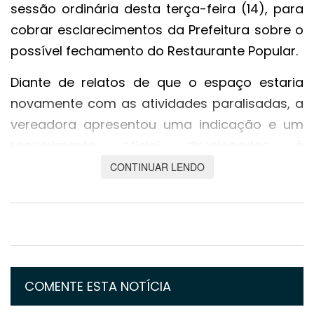
sessão ordinária desta terça-feira (14), para
cobrar esclarecimentos da Prefeitura sobre o
possível fechamento do Restaurante Popular.
Diante de relatos de que o espaço estaria
novamente com as atividades paralisadas, a
vereadora apresentou uma indicação e um
requerimento oficial direcionados à
Secretaria Municipal de Assistência Social,
CONTINUAR LENDO
solicitando informações formais sobre a
situação atual do restaurante, que atende a
população em maior vulnerabilidade na
capital.
“Fiz questão de protocolar um requerimento
COMENTE ESTA NOTÍCIA
porque estou bastante preocupada. Tivemos