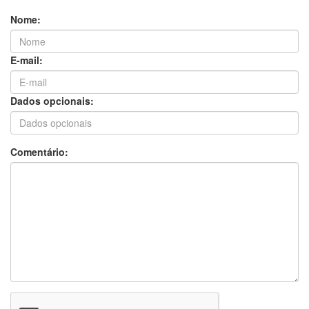
uma luta árdua pela reabertura do
Nome:
Restaurante Popular, e não podemos permitir
que ele volte a ser fechado, principalmente
E-mail:
por falta de pagamento. As pessoas que se
alimentam ali o fazem porque realmente
Dados opcionais:
precisam”, destacou a parlamentar em seu
pronunciamento.
Comentário:
Maysa Leão lembrou ter sido uma das vozes
que, ao lado do vereador Demilson Nogueira,
denunciou o estado de abandono e o furto de
equipamentos que ocorreram no local
durante a gestão anterior. Na época, o
restaurante estava fechado sob a justificativa
da pandemia de Covid-19.