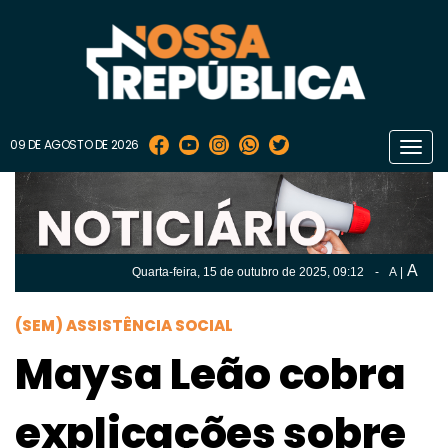
09 DE AGOSTO DE 2026
Toggl
navig
A
Quarta-feira, 15 de
outubro
de 2025, 09:12
-
A
|
A
Quarta-feira, 15 de
outubro
de 2025, 09h:12
-
|
A
(SEM) ASSISTÊNCIA SOCIAL
Maysa Leão cobra
explicações sobre