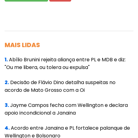
obviamente o apoiam", diz o promotor.
O governo João Doria (PSDB) autuou
Bolsonaro por não usar máscara. O deputado
federal Eduardo Bolsonaro (PSL-SP), filho do
MAIS LIDAS
presidente, e o ministro da Infraestrutura,
Tarcísio Gomes, também foram autuados.
1.
Abílio Brunini rejeita aliança entre PL e MDB e diz:
"Ou me libera, ou tolera ou expulsa"
O Governo de SP afirma que equipes da
Saúde e Segurança Pública flagraram os três
2.
Decisão de Flávio Dino detalha suspeitas no
acordo de Mato Grosso com a Oi
sem máscara. O valor da autuação é de R$
552, 71.
3.
Jayme Campos fecha com Wellington e declara
apoio incondicional a Janaina
A peça ainda destaca o discurso
negacionista feito no palco, no encerramento
4.
Acordo entre Janaina e PL fortalece palanque de
do ato, feito pelo presidente da República,
Wellington e Bolsonaro