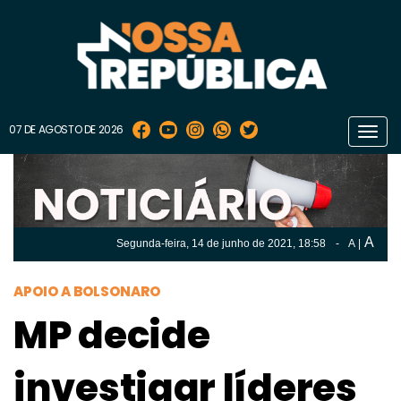
07 DE AGOSTO DE 2026
Toggl
navig
A
Segunda-feira, 14 de
junho
de 2021, 18:58
-
A
|
A
Segunda-feira, 14 de
junho
de 2021, 18h:58
-
|
A
APOIO A BOLSONARO
MP decide
investigar líderes