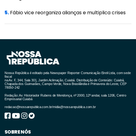
enquanto "a ocupação dos leitos de UTIs no
estado passava de 82%".
5.
Fábio vice reorganiza alianças e multiplica crises
Para identificar demais organizadores, além
de Jackson Vilar, o promotor determinou que
a Polícia Militar forneça os nomes e
endereços das pessoas que participaram de
reunião de organização do ato com o órgão.
Nossa República é editado pela Newspaper Reporter Comunicação Eireli Ltda, com sede
Com base em reportagem do jornal Folha de
fiscal
na Av. F, 344, Sala 301, Jardim Aclimação, Cuiabá. Distribuição de Conteúdo: Cuiabá,
S.Paulo, o promotor destaca que Vilar havia
Chapada dos Guimarães, Campo Verde, Nova Brasilândia e Primavera do Leste, CEP
78050-242
se comprometido com o uso de máscaras e
Redação: Av. Historiador Rubens de Mendonça, nº 2000, 12º andar, sala 1206, Centro
Empresarial Cuiabá
capacetes e havia afirmado que todas as
redacao@nossarepublica.com.br
/
midia@nossarepublica.com.br
motos deveriam estar emplacadas.
Oficialmente chamada de "Acelera Para
SOBRE NÓS
Cristo", a motociata era uma das atividades